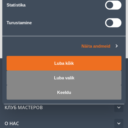
Statistika
Описание
Turustamine
Спецификация
Транспорт
Näita andmeid
Luba kõik
ОБСЛУЖИВАНИЕ ЧАСТНЫХ КЛИЕНТОВ
Luba valik
УСЛУГИ
Keeldu
КЛУБ МАСТЕРОВ
О НАС