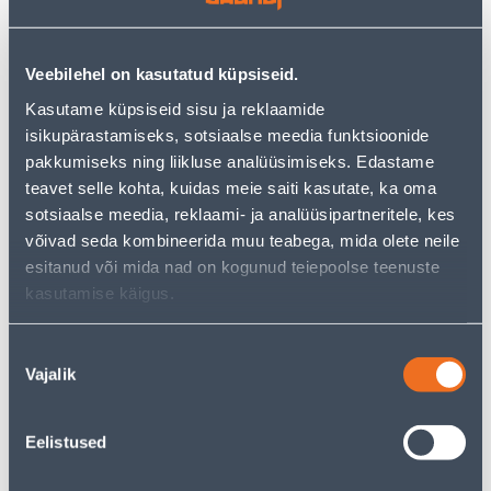
цен обычного магазина
−
+
ДОБАВИТЬ В КОРЗИНУ
Veebilehel on kasutatud küpsiseid.
Kasutame küpsiseid sisu ja reklaamide
isikupärastamiseks, sotsiaalse meedia funktsioonide
pakkumiseks ning liikluse analüüsimiseks. Edastame
Посмотреть наличие
teavet selle kohta, kuidas meie saiti kasutate, ka oma
sotsiaalse meedia, reklaami- ja analüüsipartneritele, kes
võivad seda kombineerida muu teabega, mida olete neile
esitanud või mida nad on kogunud teiepoolse teenuste
• 14-päevane tagastusõigus.
kasutamise käigus.
• HANKIJA LAOST TELLITAV TOODE
Nõusoleku
Предполагаемая доставка 3,69 € от 19.08.2026
Vajalik
valik
Посылочный автомат от 2,29 € с 19.08.2026
Eelistused