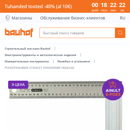
PUUSEPANURGIK STANLEY 300X200MM SKAALGA - Bauhof h
00
18
22
21
Tuhanded tooted -40% (al 10€)
ДНЕЙ
ЧАСЫ
МИН
СЕК
Магазины
Обслуживание бизнес-клиентов
RU
Строительный магазин Bauhof
Электроинструменты и металлические изделия
Измерительные инструменты
Линейки и угольники
PUUSEPANURGIK STANLEY 300X200MM SKAALGA
Э-ЦЕНА