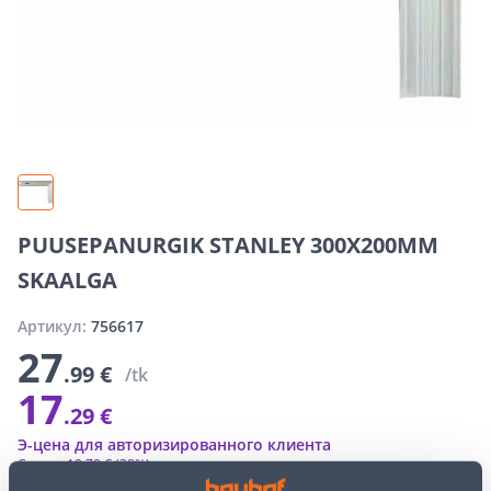
PUUSEPANURGIK STANLEY 300X200MM
SKAALGA
Артикул:
756617
27
.99 €
/tk
17
.29 €
Э-цена для авторизированного клиента
Скидка
10
.
70 €
(38%)
Специальные цены интернет-магазина могут отличаться от