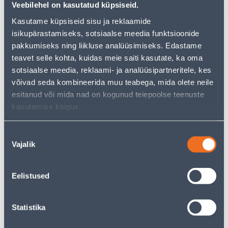
Veebilehel on kasutatud küpsiseid.
Kasutame küpsiseid sisu ja reklaamide
isikupärastamiseks, sotsiaalse meedia funktsioonide
pakkumiseks ning liikluse analüüsimiseks. Edastame
Посмотреть наличие
teavet selle kohta, kuidas meie saiti kasutate, ka oma
sotsiaalse meedia, reklaami- ja analüüsipartneritele, kes
võivad seda kombineerida muu teabega, mida olete neile
• 14-päevane tagastusõigus.
esitanud või mida nad on kogunud teiepoolse teenuste
• HANKIJA LAOST TELLITAV TOODE
kasutamise käigus.
Предполагаемая доставка 3,69 € от 18.08.2026
Nõusoleku
Vajalik
valik
Eelistused
Описание
Statistika
Спецификация