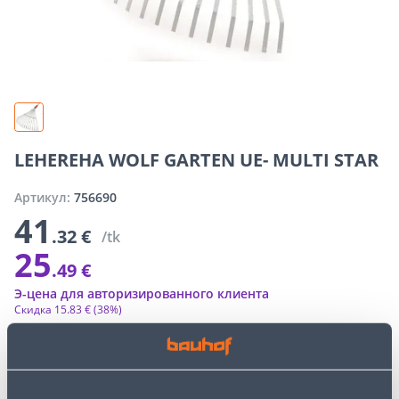
LEHEREHA WOLF GARTEN UE- MULTI STAR
Артикул:
756690
41
.32 €
/tk
25
.49 €
Э-цена для авторизированного клиента
Скидка
15
.
83 €
(38%)
Специальные цены интернет-магазина могут отличаться от
цен обычного магазина
−
+
ДОБАВИТЬ В КОРЗИНУ