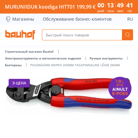
POLDIKÄÄRID KNIPEX 200MM TASAPINNALINE LÕIGE D6MM -
00
13
49
41
MURUNIIDUK koodiga HITT01 199,99 €
ДНЕЙ
ЧАСЫ
МИН
СЕК
Магазины
Обслуживание бизнес-клиентов
RU
Строительный магазин Bauhof
Электроинструменты и металлические изделия
Ручные инструменты
Болторезы
POLDIKÄÄRID KNIPEX 200MM TASAPINNALINE LÕIGE D6MM
Э-ЦЕНА