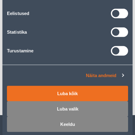
Eelistused
Предполагаемая доставка 3,69 € от 20.08.2026
Statistika
Посылочный автомат от 2,29 € с 20.08.2026
Turustamine
Описание
Näita andmeid
Спецификация
Luba kõik
Транспорт
Luba valik
Keeldu
ОБСЛУЖИВАНИЕ ЧАСТНЫХ КЛИЕНТОВ