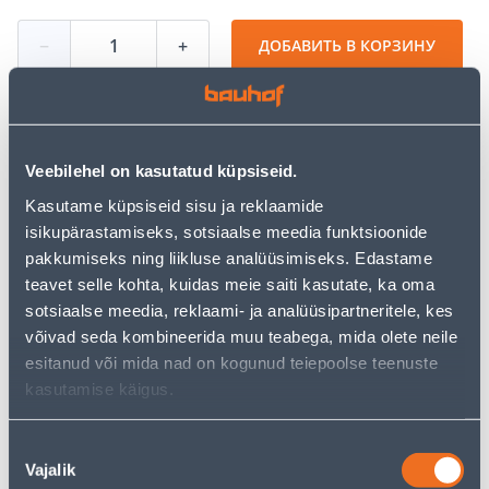
−
+
ДОБАВИТЬ В КОРЗИНУ
Посмотреть наличие
Veebilehel on kasutatud küpsiseid.
Kasutame küpsiseid sisu ja reklaamide
isikupärastamiseks, sotsiaalse meedia funktsioonide
• 14-päevane tagastusõigus.
pakkumiseks ning liikluse analüüsimiseks. Edastame
• HANKIJA LAOST TELLITAV TOODE
teavet selle kohta, kuidas meie saiti kasutate, ka oma
sotsiaalse meedia, reklaami- ja analüüsipartneritele, kes
võivad seda kombineerida muu teabega, mida olete neile
Калькулятор рассрочки
esitanud või mida nad on kogunud teiepoolse teenuste
Депозит
Платежи
kasutamise käigus.
Nõusoleku
24
Vajalik
valik
.22 €
Ежемесячный платеж