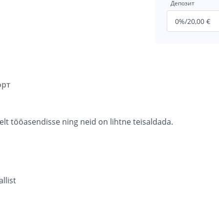
Депозит
орт
relt tööasendisse ning neid on lihtne teisaldada.
llist