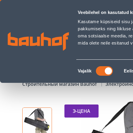
TÖÖPUKID STANLEY 24´´, PAAR - Bauhof has loaded
Veebilehel on kasutatud k
Магазины
Обслуживание бизнес-клиентов
Kasutame küpsiseid sisu j
pakkumiseks ning liikluse 
oma sotsiaalse meedia, re
mida olete neile esitanud
ТОВАРЫ
АКЦИИ
К
Nõusoleku
Vajalik
Eeli
valik
Строительный магазин Bauhof
Электроин
Э-ЦЕНА