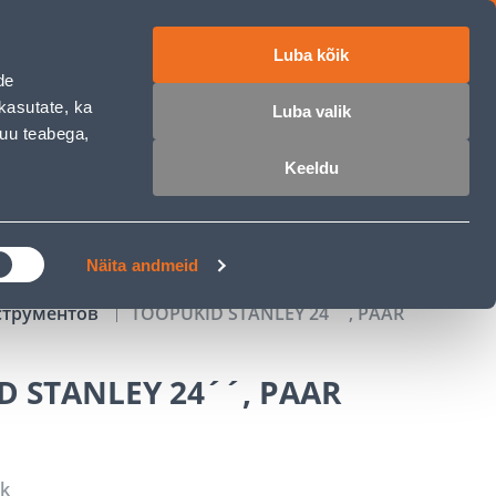
Luba kõik
работе
ET
RU
EN
de
kasutate, ka
Luba valik
muu teabega,
Войти
Избранное
Корзина
Keeldu
РОЧКА
КЛУБ МАСТЕРОВ
БЛОГИ
Näita andmeid
струментов
TÖÖPUKID STANLEY 24´´, PAAR
 STANLEY 24´´, PAAR
tk