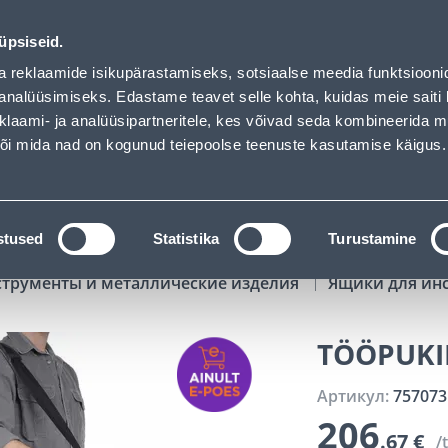
01
12
48
57
Tuhanded tooted -40% (al 10€)
ДНЕЙ
ЧАСЫ
МИН
СЕК
üpsiseid.
Обслуживание частных клиентов
Услуги
Предложения о 
a reklaamide isikupärastamiseks, sotsiaalse meedia funktsiooni
analüüsimiseks. Edastame teavet selle kohta, kuidas meie saiti 
klaami- ja analüüsipartneritele, kes võivad seda kombineerida 
ПОИСК
 või mida nad on kogunud teiepoolse teenuste kasutamise käigus.
АТАЛОГИ
АРЕНДА ИНСТРУМЕНТОВ
РАСС
stused
Statistika
Turustamine
струменты и металлические изделия
Ящики для ин
TÖÖPUKID
Артикул:
757073
206
.67 €
/