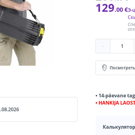
129
.00 €
Э-
Ск
Спе
отл
−
Посмотреть
• 14-päevane ta
• HANKIJA LAOS
.08.2026
Калькулятор