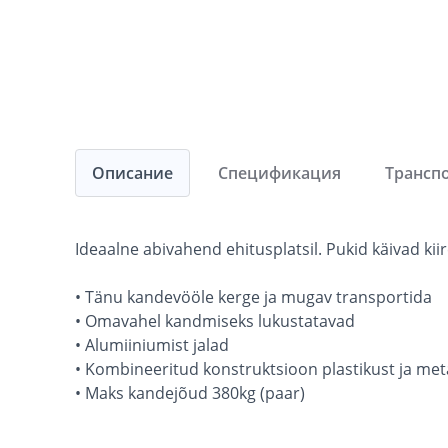
Описание
Спецификация
Трансп
Ideaalne abivahend ehitusplatsil. Pukid käivad kii
• Tänu kandevööle kerge ja mugav transportida
• Omavahel kandmiseks lukustatavad
• Alumiiniumist jalad
• Kombineeritud konstruktsioon plastikust ja meta
• Maks kandejõud 380kg (paar)