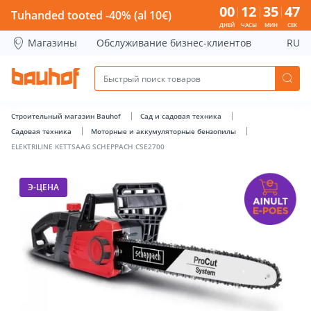
ELEKTRILINE KETTSAAG SCHEPPACH CSE2700 - Bauhof has 
00
12
35
46
Tuhanded tooted -40% (al 10€)
ДНЕЙ
ЧАСЫ
МИН
СЕК
Магазины
Обслуживание бизнес-клиентов
RU
Строительный магазин Bauhof
Сад и садовая техника
Садовая техника
Моторные и аккумуляторные бензопилы
ELEKTRILINE KETTSAAG SCHEPPACH CSE2700
Э-ЦЕНА