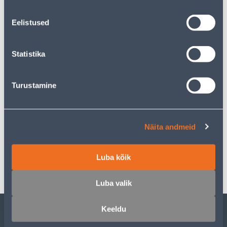
Eelistused
Предполагаемая доставка 4,99 € от 19.08.2026
Statistika
Посылочный автомат от 2,29 € с 19.08.2026
Turustamine
Описание
Näita andmeid
Спецификация
Luba kõik
Транспорт
Luba valik
Keeldu
ОБСЛУЖИВАНИЕ ЧАСТНЫХ КЛИЕНТОВ