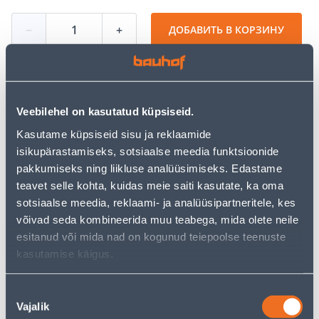
−
+
ДОБАВИТЬ В КОРЗИНУ
Посмотреть наличие
Veebilehel on kasutatud küpsiseid.
Kasutame küpsiseid sisu ja reklaamide
isikupärastamiseks, sotsiaalse meedia funktsioonide
• 14-päevane tagastusõigus.
pakkumiseks ning liikluse analüüsimiseks. Edastame
• HANKIJA LAOST TELLITAV TOODE
teavet selle kohta, kuidas meie saiti kasutate, ka oma
sotsiaalse meedia, reklaami- ja analüüsipartneritele, kes
võivad seda kombineerida muu teabega, mida olete neile
Калькулятор рассрочки
esitanud või mida nad on kogunud teiepoolse teenuste
Депозит
Платежи
kasutamise käigus.
Nõusoleku
34
Vajalik
valik
.45 €
Ежемесячный платеж