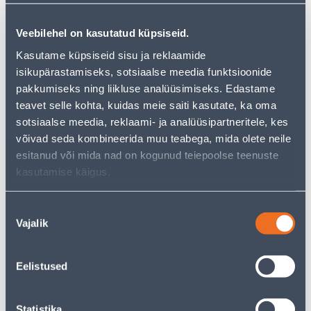
цен обычного магазина
Veebilehel on kasutatud küpsiseid.
−
+
ДОБАВИТЬ В КОРЗИНУ
Kasutame küpsiseid sisu ja reklaamide
isikupärastamiseks, sotsiaalse meedia funktsioonide
pakkumiseks ning liikluse analüüsimiseks. Edastame
teavet selle kohta, kuidas meie saiti kasutate, ka oma
Посмотреть наличие
sotsiaalse meedia, reklaami- ja analüüsipartneritele, kes
võivad seda kombineerida muu teabega, mida olete neile
esitanud või mida nad on kogunud teiepoolse teenuste
kasutamise käigus.
• 14-päevane tagastusõigus.
• HANKIJA LAOST TELLITAV TOODE
Nõusoleku
Vajalik
valik
Предполагаемая доставка 25,09 € от 17.08.2026
Eelistused
Описание
Statistika