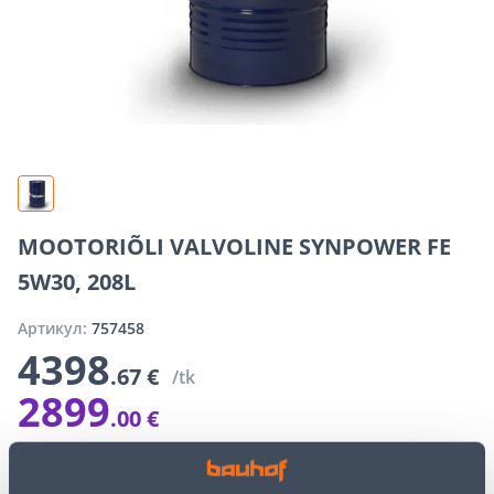
MOOTORIÕLI VALVOLINE SYNPOWER FE
5W30, 208L
Артикул:
757458
4398
.67 €
/tk
2899
.00 €
Э-цена для авторизированного клиента
Скидка
1499
.
67 €
(34%)
Специальные цены интернет-магазина могут отличаться от