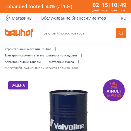
MOOTORIÕLI VALVOLINE SYNPOWER FE 5W30, 208L - Bauhof
02
15
10
49
Tuhanded tooted -40% (al 10€)
ДНЕЙ
ЧАСЫ
МИН
СЕК
Магазины
Обслуживание бизнес-клиентов
RU
Строительный магазин Bauhof
Электроинструменты и металлические изделия
Автомобильные товары
Моторные масла
MOOTORIÕLI VALVOLINE SYNPOWER FE 5W30, 208L
Э-ЦЕНА