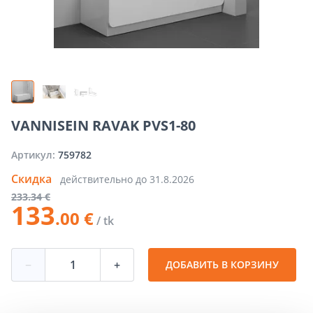
VANNISEIN RAVAK PVS1-80
Артикул:
759782
Скидка
действительно до
31.8.2026
233
.34 €
133
.00 €
/ tk
−
+
ДОБАВИТЬ В КОРЗИНУ