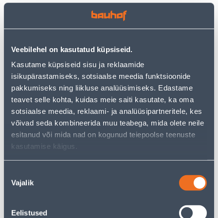
Посмотреть наличие
Veebilehel on kasutatud küpsiseid.
• 14-päevane tagastusõigus.
Kasutame küpsiseid sisu ja reklaamide
• HANKIJA LAOST TELLITAV TOODE
isikupärastamiseks, sotsiaalse meedia funktsioonide
pakkumiseks ning liikluse analüüsimiseks. Edastame
Калькулятор рассрочки
teavet selle kohta, kuidas meie saiti kasutate, ka oma
sotsiaalse meedia, reklaami- ja analüüsipartneritele, kes
Депозит
Платежи
võivad seda kombineerida muu teabega, mida olete neile
esitanud või mida nad on kogunud teiepoolse teenuste
kasutamise käigus.
22
.17 €
Ежемесячный платеж
Nõusoleku
Vajalik
valik
Предполагаемая доставка 5,59 € от 22.08.2026
Eelistused
Ожидаемая доставка домой от 16,90 € с 22.08.2026