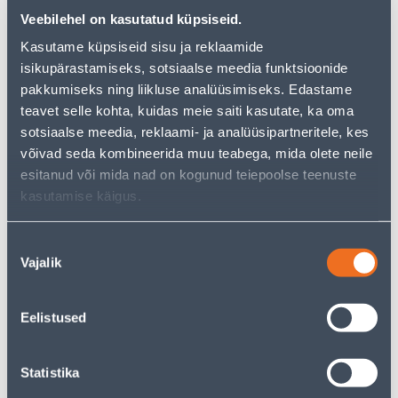
Veebilehel on kasutatud küpsiseid.
Посмотреть наличие
Kasutame küpsiseid sisu ja reklaamide
isikupärastamiseks, sotsiaalse meedia funktsioonide
pakkumiseks ning liikluse analüüsimiseks. Edastame
• 14-päevane tagastusõigus.
teavet selle kohta, kuidas meie saiti kasutate, ka oma
• HANKIJA LAOST TELLITAV TOODE
sotsiaalse meedia, reklaami- ja analüüsipartneritele, kes
võivad seda kombineerida muu teabega, mida olete neile
esitanud või mida nad on kogunud teiepoolse teenuste
Предполагаемая доставка 3,69 € от 22.08.2026
kasutamise käigus.
Посылочный автомат от 2,29 € с 22.08.2026
Nõusoleku
Ожидаемая доставка домой от 16,90 € с 22.08.2026
Vajalik
valik
Eelistused
Описание
Statistika
Спецификация