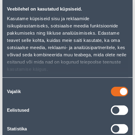
Veebilehel on kasutatud küpsiseid.
Kasutame küpsiseid sisu ja reklaamide
isikupärastamiseks, sotsiaalse meedia funktsioonide
Посмотреть наличие
pakkumiseks ning liikluse analüüsimiseks. Edastame
teavet selle kohta, kuidas meie saiti kasutate, ka oma
sotsiaalse meedia, reklaami- ja analüüsipartneritele, kes
• 14-päevane tagastusõigus.
võivad seda kombineerida muu teabega, mida olete neile
• HANKIJA LAOST TELLITAV TOODE
esitanud või mida nad on kogunud teiepoolse teenuste
kasutamise käigus.
Предполагаемая доставка 3,69 € от 22.08.2026
Nõusoleku
Ожидаемая доставка домой от 16,90 € с 22.08.2026
Vajalik
valik
Eelistused
Описание
Statistika