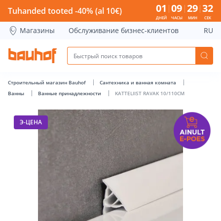
KATTELIIST RAVAK 10/110CM - Bauhof has loaded
01
09
29
31
Tuhanded tooted -40% (al 10€)
ДНЕЙ
ЧАСЫ
МИН
СЕК
Магазины
Обслуживание бизнес-клиентов
RU
Строительный магазин Bauhof
Сантехника и ванная комната
Ванны
Ванные принадлежности
KATTELIIST RAVAK 10/110CM
Э-ЦЕНА