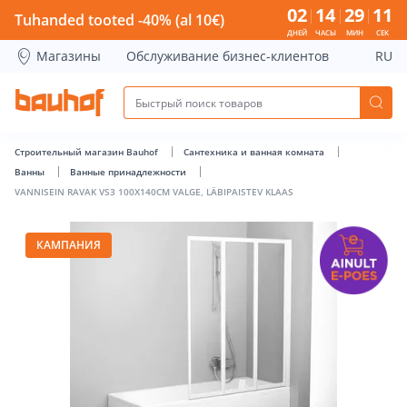
VANNISEIN RAVAK VS3 100X140CM VALGE, LÄBIPAISTEV KLAA
02
14
29
11
Tuhanded tooted -40% (al 10€)
ДНЕЙ
ЧАСЫ
МИН
СЕК
Магазины
Обслуживание бизнес-клиентов
RU
Строительный магазин Bauhof
Сантехника и ванная комната
Ванны
Ванные принадлежности
VANNISEIN RAVAK VS3 100X140CM VALGE, LÄBIPAISTEV KLAAS
КАМПАНИЯ