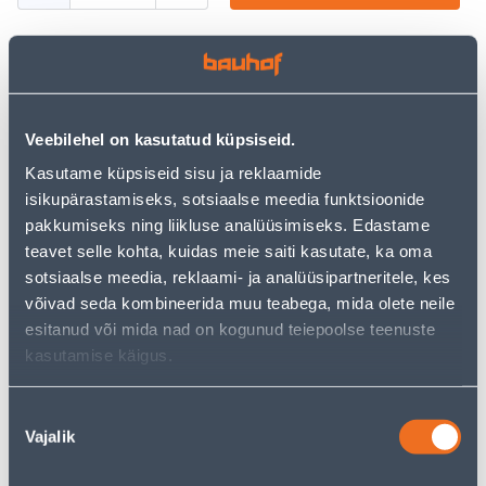
Посмотреть наличие
Veebilehel on kasutatud küpsiseid.
Kasutame küpsiseid sisu ja reklaamide
• 14-päevane tagastusõigus.
isikupärastamiseks, sotsiaalse meedia funktsioonide
• HANKIJA LAOST TELLITAV TOODE
pakkumiseks ning liikluse analüüsimiseks. Edastame
teavet selle kohta, kuidas meie saiti kasutate, ka oma
Калькулятор рассрочки
sotsiaalse meedia, reklaami- ja analüüsipartneritele, kes
võivad seda kombineerida muu teabega, mida olete neile
Депозит
Платежи
esitanud või mida nad on kogunud teiepoolse teenuste
kasutamise käigus.
24
.67 €
Nõusoleku
Ежемесячный платеж
Vajalik
valik