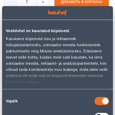
−
+
ДОБАВИТЬ В КОРЗИНУ
Посмотреть наличие
Veebilehel on kasutatud küpsiseid.
Kasutame küpsiseid sisu ja reklaamide
• Dušikabiin tarnitakse ilma aluseta!
isikupärastamiseks, sotsiaalse meedia funktsioonide
• 14-päevane tagastusõigus.
pakkumiseks ning liikluse analüüsimiseks. Edastame
• HANKIJA LAOST TELLITAV TOODE
teavet selle kohta, kuidas meie saiti kasutate, ka oma
sotsiaalse meedia, reklaami- ja analüüsipartneritele, kes
võivad seda kombineerida muu teabega, mida olete neile
Калькулятор рассрочки
esitanud või mida nad on kogunud teiepoolse teenuste
Депозит
Платежи
kasutamise käigus.
Nõusoleku
90
Vajalik
valik
.17 €
Ежемесячный платеж