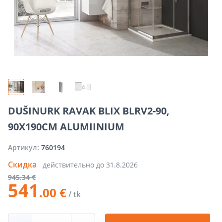
DUŠINURK RAVAK BLIX BLRV2-90,
90X190CM ALUMIINIUM
Артикул:
760194
Скидка
действительно до
31.8.2026
945
.34 €
541
.00 €
/ tk