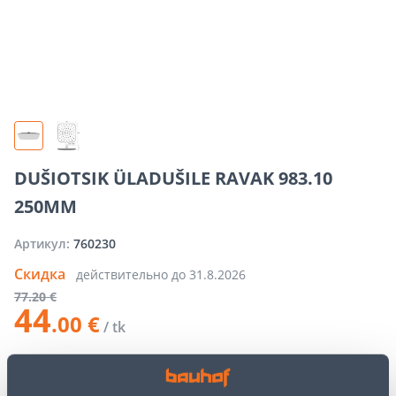
DUŠIOTSIK ÜLADUŠILE RAVAK 983.10
250MM
Артикул:
760230
Скидка
действительно до
31.8.2026
77
.20 €
44
.00 €
/ tk
−
+
ДОБАВИТЬ В КОРЗИНУ