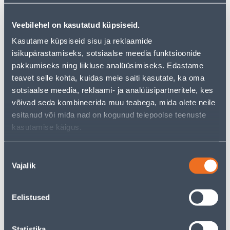
Veebilehel on kasutatud küpsiseid.
Kasutame küpsiseid sisu ja reklaamide
Посмотреть наличие
isikupärastamiseks, sotsiaalse meedia funktsioonide
pakkumiseks ning liikluse analüüsimiseks. Edastame
teavet selle kohta, kuidas meie saiti kasutate, ka oma
• 14-päevane tagastusõigus.
sotsiaalse meedia, reklaami- ja analüüsipartneritele, kes
• HANKIJA LAOST TELLITAV TOODE
võivad seda kombineerida muu teabega, mida olete neile
esitanud või mida nad on kogunud teiepoolse teenuste
kasutamise käigus.
Предполагаемая доставка 4,19 € от 20.08.2026
Посылочный автомат от 2,29 € с 20.08.2026
Nõusoleku
Vajalik
valik
Ожидаемая доставка домой от 16,90 € с 20.08.2026
Eelistused
Описание
Statistika