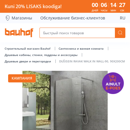
DUŠISEIN RAVAK WALK IN WALL-90, 90X200CM - Bauhof has
00
06
14
27
Kuni 20% LISAKS koodiga!
ДНЕЙ
ЧАСЫ
МИН
СЕК
Магазины
Обслуживание бизнес-клиентов
RU
Строительный магазин Bauhof
Сантехника и ванная комната
Душевые кабины, стенки, поддоны и аксессуары
Душевые двери и перегородки
DUŠISEIN RAVAK WALK IN WALL-90, 90X200CM
КАМПАНИЯ