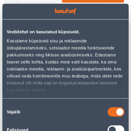
Посмотреть наличие
Veebilehel on kasutatud küpsiseid.
Kasutame küpsiseid sisu ja reklaamide
isikupärastamiseks, sotsiaalse meedia funktsioonide
• 14-päevane tagastusõigus.
pakkumiseks ning liikluse analüüsimiseks. Edastame
• HANKIJA LAOST TELLITAV TOODE
teavet selle kohta, kuidas meie saiti kasutate, ka oma
sotsiaalse meedia, reklaami- ja analüüsipartneritele, kes
Калькулятор рассрочки
võivad seda kombineerida muu teabega, mida olete neile
esitanud või mida nad on kogunud teiepoolse teenuste
Депозит
Платежи
kasutamise käigus.
Nõusoleku
43
.67 €
Vajalik
Ежемесячный платеж
valik
Eelistused