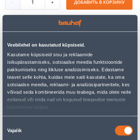
−
+
ДОБАВИТЬ В КОРЗИНУ
Посмотреть наличие
Veebilehel on kasutatud küpsiseid.
• Dušinurga komplekteerimiseks on vaja tellida 2
Kasutame küpsiseid sisu ja reklaamide
SRV2-S toodet.
isikupärastamiseks, sotsiaalse meedia funktsioonide
• Dušikabiin tarnitakse ilma aluseta!
pakkumiseks ning liikluse analüüsimiseks. Edastame
• 14-päevane tagastusõigus.
teavet selle kohta, kuidas meie saiti kasutate, ka oma
• HANKIJA LAOST TELLITAV TOODE
sotsiaalse meedia, reklaami- ja analüüsipartneritele, kes
võivad seda kombineerida muu teabega, mida olete neile
esitanud või mida nad on kogunud teiepoolse teenuste
Калькулятор рассрочки
kasutamise käigus.
Депозит
Платежи
Nõusoleku
Vajalik
valik