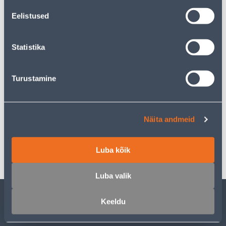
36
.33 €
Ежемесячный платеж
Eelistused
Ожидаемая доставка домой от 16,90 € с 20.08.2026
Statistika
Turustamine
Описание
Спецификация
Näita andmeid
Транспорт
Luba kõik
Luba valik
Keeldu
ОБСЛУЖИВАНИЕ ЧАСТНЫХ КЛИЕНТОВ