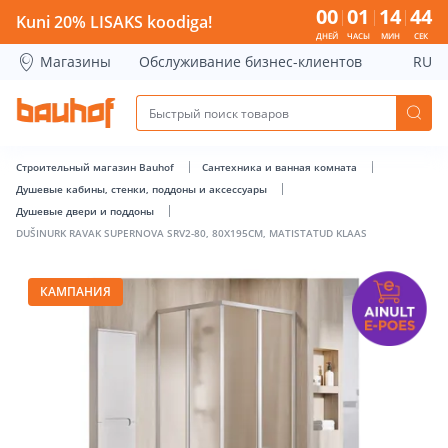
DUŠINURK RAVAK SUPERNOVA SRV2-80, 80X195CM, MATISTA
00
01
14
44
Kuni 20% LISAKS koodiga!
ДНЕЙ
ЧАСЫ
МИН
СЕК
Магазины
Обслуживание бизнес-клиентов
RU
Строительный магазин Bauhof
Сантехника и ванная комната
Душевые кабины, стенки, поддоны и аксессуары
Душевые двери и поддоны
DUŠINURK RAVAK SUPERNOVA SRV2-80, 80X195CM, MATISTATUD KLAAS
КАМПАНИЯ