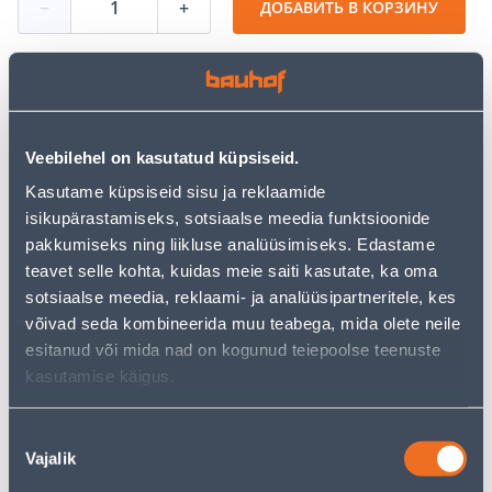
−
+
ДОБАВИТЬ В КОРЗИНУ
Посмотреть наличие
Veebilehel on kasutatud küpsiseid.
• Dušinurga komplekteerimiseks on vaja tellida 2
Kasutame küpsiseid sisu ja reklaamide
SRV2-S toodet.
isikupärastamiseks, sotsiaalse meedia funktsioonide
• Dušikabiin tarnitakse ilma aluseta!
pakkumiseks ning liikluse analüüsimiseks. Edastame
• 14-päevane tagastusõigus.
teavet selle kohta, kuidas meie saiti kasutate, ka oma
• HANKIJA LAOST TELLITAV TOODE
sotsiaalse meedia, reklaami- ja analüüsipartneritele, kes
võivad seda kombineerida muu teabega, mida olete neile
esitanud või mida nad on kogunud teiepoolse teenuste
Калькулятор рассрочки
kasutamise käigus.
Депозит
Платежи
Nõusoleku
Vajalik
valik