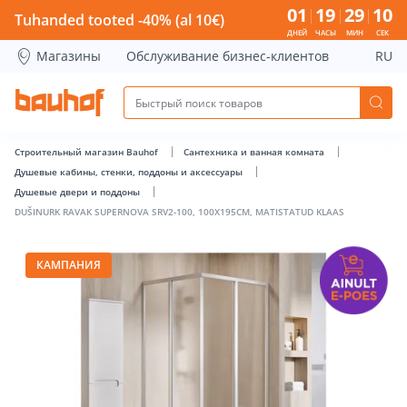
DUŠINURK RAVAK SUPERNOVA SRV2-100, 100X195CM, MATIS
01
19
29
10
Tuhanded tooted -40% (al 10€)
ДНЕЙ
ЧАСЫ
МИН
СЕК
Магазины
Обслуживание бизнес-клиентов
RU
Строительный магазин Bauhof
Сантехника и ванная комната
Душевые кабины, стенки, поддоны и аксессуары
Душевые двери и поддоны
DUŠINURK RAVAK SUPERNOVA SRV2-100, 100X195CM, MATISTATUD KLAAS
КАМПАНИЯ