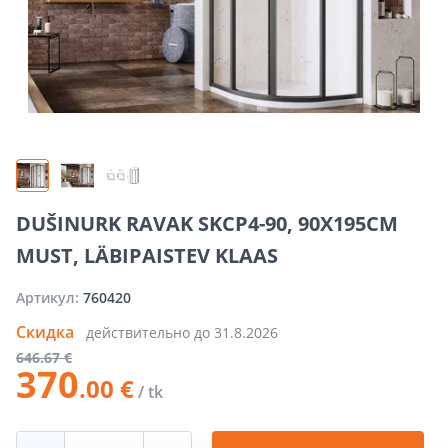
DUŠINURK RAVAK SKCP4-90, 90X195CM
MUST, LÄBIPAISTEV KLAAS
Артикул:
760420
Скидка
действительно до
31.8.2026
646
.67 €
370
.00 €
/ tk