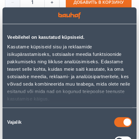
−
+
ДОБАВИТЬ В КОРЗИНУ
Посмотреть наличие
Veebilehel on kasutatud küpsiseid.
Kasutame küpsiseid sisu ja reklaamide
• Dušikabiin tarnitakse ilma aluseta!
isikupärastamiseks, sotsiaalse meedia funktsioonide
• 14-päevane tagastusõigus.
pakkumiseks ning liikluse analüüsimiseks. Edastame
• HANKIJA LAOST TELLITAV TOODE
teavet selle kohta, kuidas meie saiti kasutate, ka oma
sotsiaalse meedia, reklaami- ja analüüsipartneritele, kes
võivad seda kombineerida muu teabega, mida olete neile
Калькулятор рассрочки
esitanud või mida nad on kogunud teiepoolse teenuste
Депозит
Платежи
kasutamise käigus.
Nõusoleku
61
Vajalik
valik
.67 €
Ежемесячный платеж