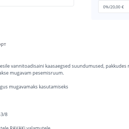
орт
oob esile vannitoadisaini kaasaegsed suundumused, pakkudes
uuakse mugavam pesemisruum.
õrgus mugavamaks kasutamiseks
G3/8
istele RAVAKi valamutele