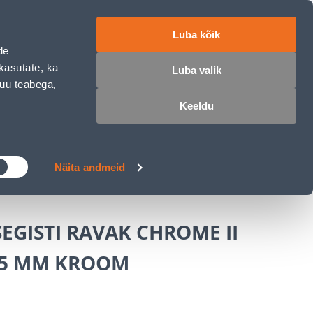
работе
ET
RU
EN
Luba kõik
de
Войти
Избранное
Корзина
kasutate, ka
Luba valik
muu teabega,
Keeldu
РОЧКА
КЛУБ МАСТЕРОВ
БЛОГИ
нной комнаты
Näita andmeid
GISTI RAVAK CHROME II
175 MM KROOM