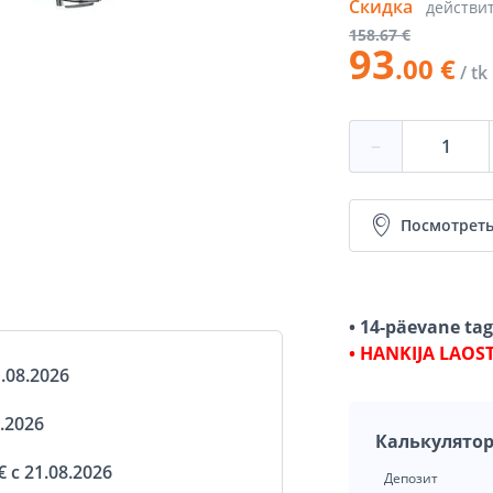
Скидка
действи
158
.67 €
93
.00 €
/ tk
−
Посмотреть
• 14-päevane ta
• HANKIJA LAOS
.08.2026
.2026
Калькулятор
 с 21.08.2026
Депозит