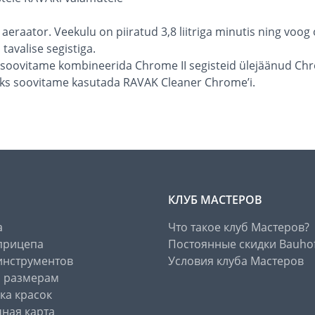
aeraator. Veekulu on piiratud 3,8 liitriga minutis ning voog
tavalise segistiga.
s soovitame kombineerida Chrome II segisteid ülejäänud Chr
ks soovitame kasutada RAVAK Cleaner Chrome’i.
КЛУБ МАСТЕРОВ
а
Что такое клуб Мастеров?
прицепа
Постоянные скидки Bauho
инструментов
Условия клуба Мастеров
о размерам
ка красок
ная карта