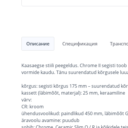
Описание
Спецификация
Трансп
Kaasaegse stiili peegeldus. Chrome II segisti t
vormide kaudu. Tänu suurendatud kõrgusele l
kõrgus: segisti kõrgus 175 mm – suurendatud k
kassett (läbimõõt, materjal): 25 mm, keraamiline
värv:
CR: kroom
ühendusvoolikud: paindlikud 450 mm, läbimõõt 
äravoolu avamine: puudub
sobib: Chrome, Ceramic Slim O / R ja kõikidele te