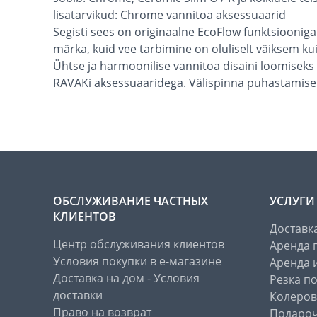
lisatarvikud: Chrome vannitoa aksessuaarid
Segisti sees on originaalne EcoFlow funktsiooniga 
märka, kuid vee tarbimine on oluliselt väiksem kui 
Ühtse ja harmoonilise vannitoa disaini loomisek
RAVAKi aksessuaaridega. Välispinna puhastamise
ОБСЛУЖИВАНИЕ ЧАСТНЫХ
УСЛУГИ
КЛИЕНТОВ
Доставк
Центр обслуживания клиентов
Аренда 
Условия покупки в е-магазине
Аренда 
Доставка на дом - Условия
Резка п
доставки
Колеров
Право на возврат
Подароч