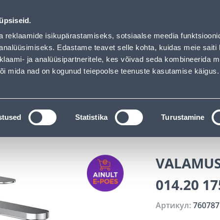
Bauhof has loaded
Обслуживание частных клиентов
Услуги
Предложения о 
üpsiseid.
a reklaamide isikupärastamiseks, sotsiaalse meedia funktsiooni
ПОИСК
analüüsimiseks. Edastame teavet selle kohta, kuidas meie saiti 
klaami- ja analüüsipartneritele, kes võivad seda kombineerida 
 või mida nad on kogunud teiepoolse teenuste kasutamise käigus.
АТАЛОГИ
АРЕНДА ИНСТРУМЕНТОВ
РАСС
 и ванная комната
Cмесители
Смесители для ва
stused
Statistika
Turustamine
 MM KROOM
VALAMUSE
014.20 
Артикул:
760787