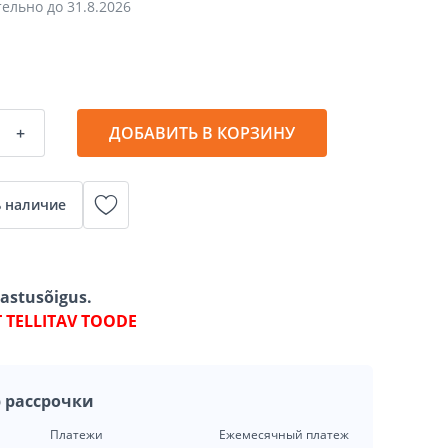
тельно до
31.8.2026
+
ДОБАВИТЬ В КОРЗИНУ
 наличие
gastusõigus.
T TELLITAV TOODE
 рассрочки
Платежи
Ежемесячный платеж