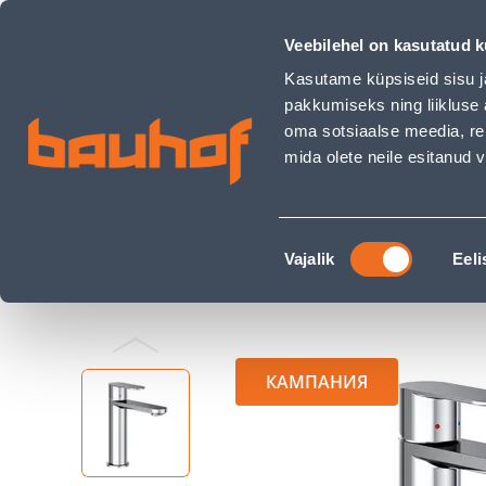
VALAMUSEGISTI RAVAK CHROME II 014.20 175 MM KROOM - 
Магазины
Обслуживание бизнес-клиентов
Veebilehel on kasutatud k
Kasutame küpsiseid sisu j
pakkumiseks ning liikluse 
oma sotsiaalse meedia, re
mida olete neile esitanud
ТОВАРЫ
АКЦИИ
К
Nõusoleku
Строительный магазин Bauhof
Сантехника
Vajalik
Eeli
valik
VALAMUSEGISTI RAVAK CHROME II 014.20 175
КАМПАНИЯ