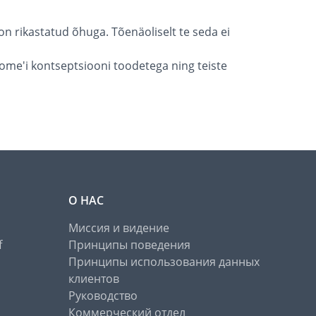
 on rikastatud õhuga. Tõenäoliselt te seda ei
ome'i kontseptsiooni toodetega ning teiste
О НАС
Миссия и видение
f
Принципы поведения
Принципы использования данных
клиентов
Руководство
Коммерческий отдел