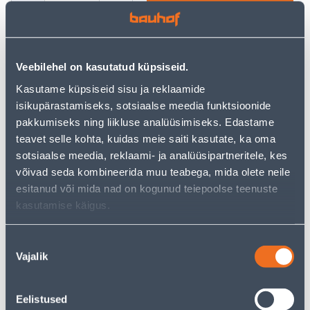
−
+
ДОБАВИТЬ В КОРЗИНУ
Veebilehel on kasutatud küpsiseid.
Посмотреть наличие
Kasutame küpsiseid sisu ja reklaamide
isikupärastamiseks, sotsiaalse meedia funktsioonide
• Valmistatud alumiiniumist.
pakkumiseks ning liikluse analüüsimiseks. Edastame
• Erakordselt vastupidav ja kahjustuste suhtes
teavet selle kohta, kuidas meie saiti kasutate, ka oma
vastupidav.
sotsiaalse meedia, reklaami- ja analüüsipartneritele, kes
• Saab kasutada kõikidel pliidi tüüpidel, sealhulgas
võivad seda kombineerida muu teabega, mida olete neile
induktsioonil.
esitanud või mida nad on kogunud teiepoolse teenuste
• 14-päevane tagastusõigus.
kasutamise käigus.
Nõusoleku
Предполагаемая доставка 3,69 € от 2-5 tööpäeva
Vajalik
valik
Посылочный автомат от 2,29 € с 2-5 tööpäeva
Eelistused
Забрать в магазине, с 10.08.2026