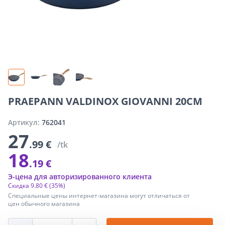
PRAEPANN VALDINOX GIOVANNI 20CM
Артикул:
762041
27
.99 €
/tk
18
.19 €
Э-цена для авторизированного клиента
Скидка
9
.
80 €
(35%)
Специальные цены интернет-магазина могут отличаться от
цен обычного магазина