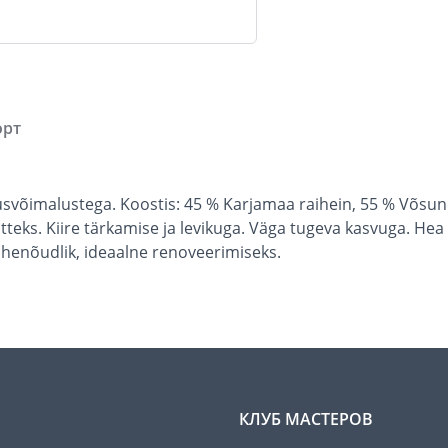
орт
svõimalustega. Koostis: 45 % Karjamaa raihein, 55 % Võsu
eks. Kiire tärkamise ja levikuga. Väga tugeva kasvuga. Hea
ähenõudlik, ideaalne renoveerimiseks.
КЛУБ МАСТЕРОВ