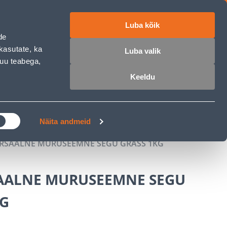
Luba kõik
работе
ET
RU
EN
de
kasutate, ka
Luba valik
muu teabega,
Войти
Избранное
Корзина
Keeldu
РОЧКА
КЛУБ МАСТЕРОВ
БЛОГИ
Näita andmeid
RSAALNE MURUSEEMNE SEGU GRASS 1KG
AALNE MURUSEEMNE SEGU
KG