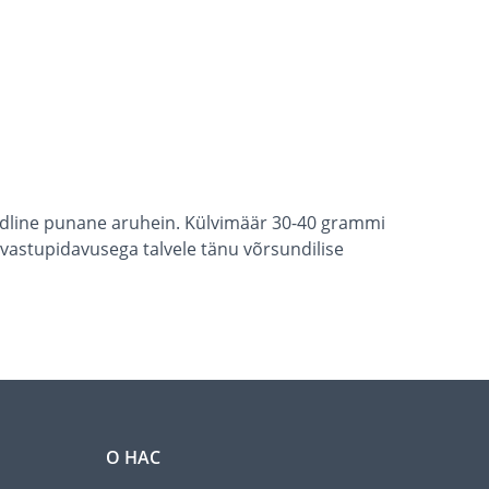
ndline punane aruhein. Külvimäär 30-40 grammi
 vastupidavusega talvele tänu võrsundilise
О НАС