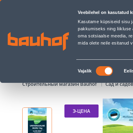
UNIVERSAALNE MURUSEEMNE SEGU GRASS 1KG - Bauhof ha
Veebilehel on kasutatud k
Магазины
Обслуживание бизнес-клиентов
Kasutame küpsiseid sisu j
pakkumiseks ning liikluse 
oma sotsiaalse meedia, re
mida olete neile esitanud
ТОВАРЫ
АКЦИИ
К
Nõusoleku
Vajalik
Eeli
valik
Строительный магазин Bauhof
Сад и садо
Э-ЦЕНА