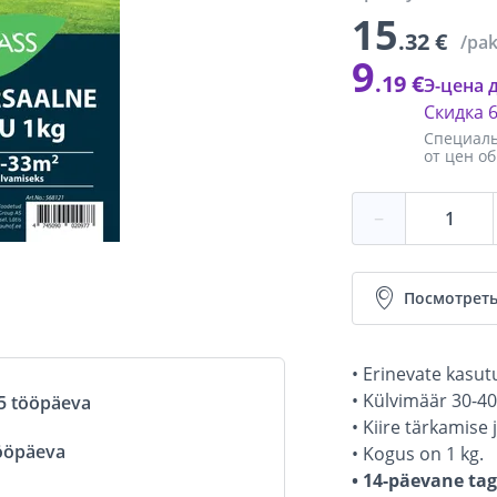
15
.32 €
/pa
9
.19 €
Э-цена 
Скидка
Специаль
от цен о
−
Посмотреть
• Erinevate kasu
• Külvimäär 30-4
5 tööpäeva
• Kiire tärkamise 
ööpäeva
• Kogus on 1 kg.
• 14-päevane ta