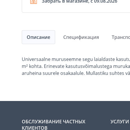
Забрать в магазине, с 09.08.2026
Описание
Спецификация
Трансп
Universaalne muruseemne segu laialdaste kasutu
m² kohta. Erinevate kasutusvõimalustega murukatt
aruheina suurele osakaalule. Mullastiku suhtes v
ОБСЛУЖИВАНИЕ ЧАСТНЫХ
УСЛУГИ
КЛИЕНТОВ