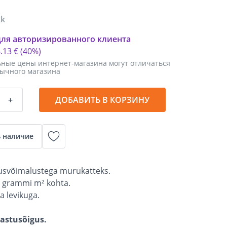
kk
для авторизированного клиента
6
.
13 €
(40%)
ные цены интернет-магазина могут отличаться
бычного магазина
+
ДОБАВИТЬ В КОРЗИНУ
 наличие
tusvõimalustega murukatteks.
0 grammi m² kohta.
ja levikuga.
gastusõigus.