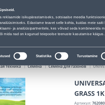
s loaded
01
03
24
15
Tuhanded tooted -40% (al 10€)
ДНЕЙ
ЧАСЫ
МИН
СЕК
üpsiseid.
Обслуживание частных клиентов
Услуги
Предложения о 
a reklaamide isikupärastamiseks, sotsiaalse meedia funktsiooni
analüüsimiseks. Edastame teavet selle kohta, kuidas meie saiti 
klaami- ja analüüsipartneritele, kes võivad seda kombineerida 
ПОИСК
 või mida nad on kogunud teiepoolse teenuste kasutamise käigus.
АТАЛОГИ
АРЕНДА ИНСТРУМЕНТОВ
РАСС
stused
Statistika
Turustamine
вая техника
Семена
Семена для газонов
UNIVE
UNIVERS
GRASS 1
Артикул:
762080