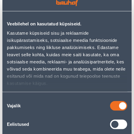
Посмотреть наличие
Veebilehel on kasutatud küpsiseid.
Kasutame küpsiseid sisu ja reklaamide
• Kvaliteetsest põhjamaisest kuusepuidust valmistatud
isikupärastamiseks, sotsiaalse meedia funktsioonide
aiamaja.
pakkumiseks ning liikluse analüüsimiseks. Edastame
• Aiamaja pindala on 16,4 m².
teavet selle kohta, kuidas meie saiti kasutate, ka oma
• Tarnitakse värvimata kujul ja katusekate ei sisaldu
sotsiaalse meedia, reklaami- ja analüüsipartneritele, kes
komplektis. Tarnitakse detailidena, mitte
võivad seda kombineerida muu teabega, mida olete neile
kokkupanduna.
esitanud või mida nad on kogunud teiepoolse teenuste
• 14-päevane tagastusõigus.
kasutamise käigus.
• HANKIJA LAOST TELLITAV TOODE
Nõusoleku
Ожидаемая доставка домой от 16,90 € с 07.09.2026
Vajalik
valik
Eelistused
Описание