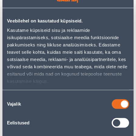
Посмотреть наличие
Veebilehel on kasutatud küpsiseid.
• Kvaliteetsest põhjamaisest kuusepuidust valmistatud
Kasutame küpsiseid sisu ja reklaamide
kuur.
isikupärastamiseks, sotsiaalse meedia funktsioonide
• Kuuri pindala on 16,9 m².
pakkumiseks ning liikluse analüüsimiseks. Edastame
• Tarnitakse värvimata kujul ja katusekate ei sisaldu
teavet selle kohta, kuidas meie saiti kasutate, ka oma
komplektis. Tarnitakse detailidena, mitte
sotsiaalse meedia, reklaami- ja analüüsipartneritele, kes
kokkupanduna.
võivad seda kombineerida muu teabega, mida olete neile
• 14-päevane tagastusõigus.
esitanud või mida nad on kogunud teiepoolse teenuste
• HANKIJA LAOST TELLITAV TOODE
kasutamise käigus.
Nõusoleku
Ожидаемая доставка домой от 16,90 € с 09.09.2026
Vajalik
valik
Eelistused
Описание