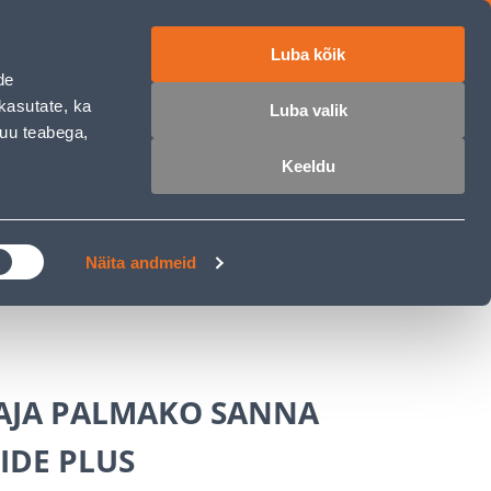
Luba kõik
работе
ET
RU
EN
de
kasutate, ka
Luba valik
muu teabega,
Войти
Избранное
Корзина
Keeldu
РОЧКА
КЛУБ МАСТЕРОВ
БЛОГИ
Näita andmeid
JA PALMAKO SANNA
LIDE PLUS