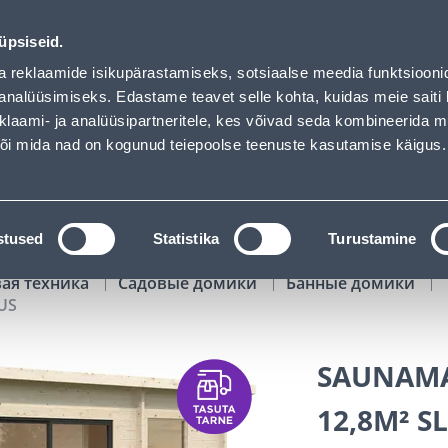
as loaded
02
13
22
29
Tuhanded tooted -40% (al 10€)
ДНЕЙ
ЧАСЫ
МИН
СЕК
üpsiseid.
Обслуживание частных клиентов
Услуги
Предложения о 
a reklaamide isikupärastamiseks, sotsiaalse meedia funktsiooni
analüüsimiseks. Edastame teavet selle kohta, kuidas meie saiti 
klaami- ja analüüsipartneritele, kes võivad seda kombineerida 
ПОИСК
 või mida nad on kogunud teiepoolse teenuste kasutamise käigus.
АТАЛОГИ
АРЕНДА ИНСТРУМЕНТОВ
РАСС
stused
Statistika
Turustamine
вая техника
Садовые домики
Банные домики
US
SAUNAMA
12,8M² S