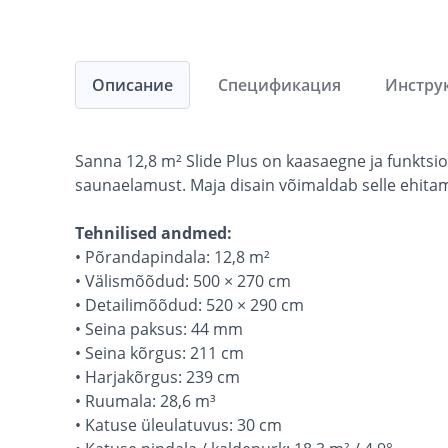
Описание
Спецификация
Инстру
Sanna 12,8 m² Slide Plus on kaasaegne ja funkts
saunaelamust. Maja disain võimaldab selle ehitam
Tehnilised andmed:
• Põrandapindala: 12,8 m²
• Välismõõdud: 500 × 270 cm
• Detailimõõdud: 520 × 290 cm
• Seina paksus: 44 mm
• Seina kõrgus: 211 cm
• Harjakõrgus: 239 cm
• Ruumala: 28,6 m³
• Katuse üleulatuvus: 30 cm