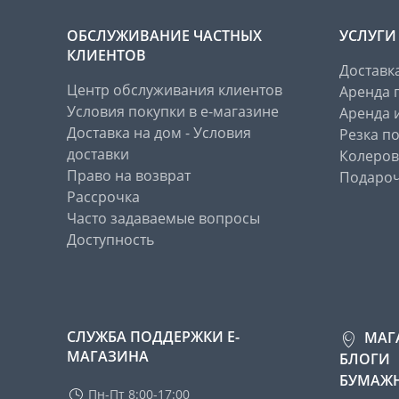
ОБСЛУЖИВАНИЕ ЧАСТНЫХ
УСЛУГИ
КЛИЕНТОВ
Доставк
Центр обслуживания клиентов
Аренда 
Условия покупки в е-магазине
Аренда 
Доставка на дом - Условия
Резка п
доставки
Колеров
Право на возврат
Подароч
Рассрочка
Часто задаваемые вопросы
Доступность
СЛУЖБА ПОДДЕРЖКИ Е-
МАГ
МАГАЗИНА
БЛОГИ
БУМАЖН
Пн-Пт 8:00-17:00