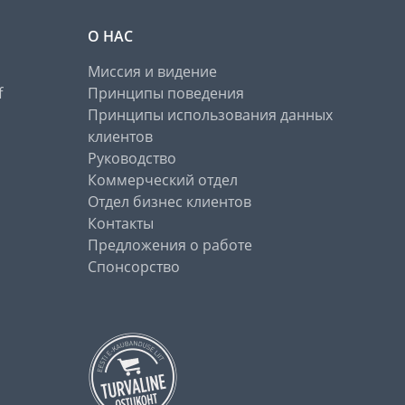
О НАС
Миссия и видение
f
Принципы поведения
Принципы использования данных
клиентов
Руководство
Коммерческий отдел
Отдел бизнес клиентов
Контакты
Предложения о работе
Спонсорство