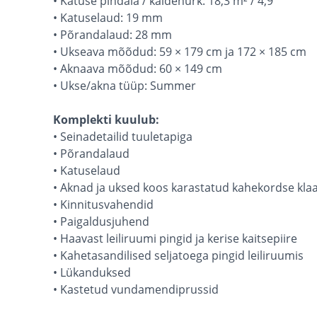
• Katuse pindala / kaldenurk: 18,3 m² / 4,9°
• Katuselaud: 19 mm
• Põrandalaud: 28 mm
• Ukseava mõõdud: 59 × 179 cm ja 172 × 185 cm
• Aknaava mõõdud: 60 × 149 cm
• Ukse/akna tüüp: Summer
Komplekti kuulub:
• Seinadetailid tuuletapiga
• Põrandalaud
• Katuselaud
• Aknad ja uksed koos karastatud kahekordse kla
• Kinnitusvahendid
• Paigaldusjuhend
• Haavast leiliruumi pingid ja kerise kaitsepiire
• Kahetasandilised seljatoega pingid leiliruumis
• Lükanduksed
• Kastetud vundamendiprussid​