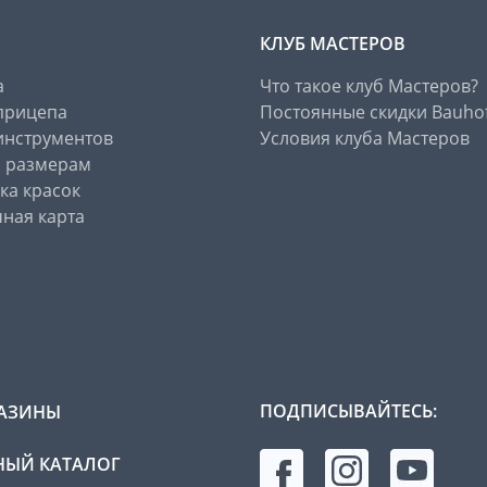
КЛУБ МАСТЕРОВ
а
Что такое клуб Мастеров?
прицепа
Постоянные скидки Bauho
инструментов
Условия клуба Мастеров
о размерам
ка красок
ная карта
ПОДПИСЫВАЙТЕСЬ:
АЗИНЫ
ЫЙ КАТАЛОГ