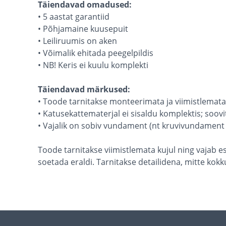
Täiendavad omadused:
• 5 aastat garantiid
• Põhjamaine kuusepuit
• Leiliruumis on aken
• Võimalik ehitada peegelpildis
• NB! Keris ei kuulu komplekti​
Täiendavad märkused:
• Toode tarnitakse monteerimata ja viimistlemata 
• Katusekattematerjal ei sisaldu komplektis; soovit
• Vajalik on sobiv vundament (nt kruvivundament 
Toode tarnitakse viimistlemata kujul ning vajab e
soetada eraldi. Tarnitakse detailidena, mitte ko