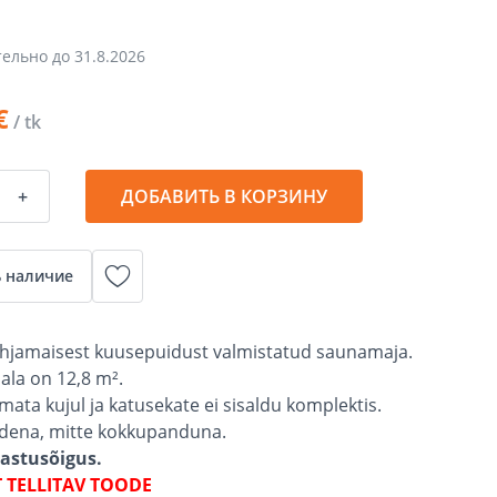
тельно до
31.8.2026
€
/ tk
+
ДОБАВИТЬ В КОРЗИНУ
 наличие
põhjamaisest kuusepuidust valmistatud saunamaja.
ala on 12,8 m².
imata kujul ja katusekate ei sisaldu komplektis.
lidena, mitte kokkupanduna.
gastusõigus.
T TELLITAV TOODE