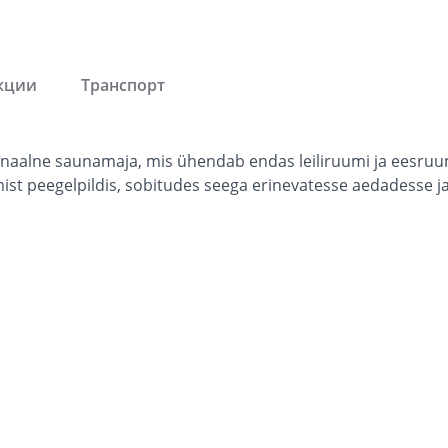
кции
Транспорт
ionaalne saunamaja, mis ühendab endas leiliruumi ja eesru
ist peegelpildis, sobitudes seega erinevatesse aedadesse j