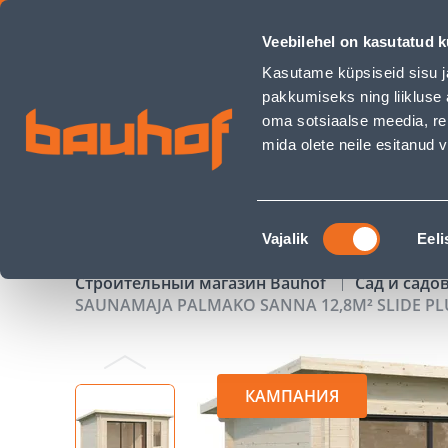
SAUNAMAJA PALMAKO SANNA 12,8M² SLIDE PLUS - Bauhof h
Veebilehel on kasutatud k
Магазины
Обслуживание бизнес-клиентов
Kasutame küpsiseid sisu j
pakkumiseks ning liikluse 
oma sotsiaalse meedia, re
mida olete neile esitanud
ТОВАРЫ
АКЦИИ
К
Nõusoleku
Vajalik
Eeli
valik
Строительный магазин Bauhof
Сад и садо
SAUNAMAJA PALMAKO SANNA 12,8M² SLIDE PL
КАМПАНИЯ