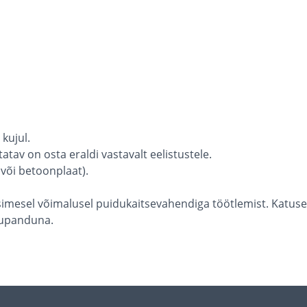
kujul.
atav on osta eraldi vastavalt eelistustele.
või betoonplaat).
simesel võimalusel puidukaitsevahendiga töötlemist. Katusek
kkupanduna.