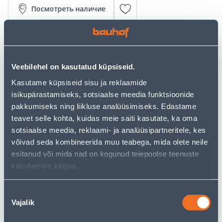
Посмотреть наличие
• Tõhus mootorsaag erinevateks saagimistöödeks.
• Tänu ES-Start kergkäivitusele käivitub kergelt ning on
lihtne kasutada.
Veebilehel on kasutatud küpsiseid.
• Kett: 1,1 mm 3/8", 52 hammast.
Kasutame küpsiseid sisu ja reklaamide
• 14-päevane tagastusõigus.
isikupärastamiseks, sotsiaalse meedia funktsioonide
pakkumiseks ning liikluse analüüsimiseks. Edastame
Калькулятор рассрочки
teavet selle kohta, kuidas meie saiti kasutate, ka oma
sotsiaalse meedia, reklaami- ja analüüsipartneritele, kes
Депозит
Платежи
võivad seda kombineerida muu teabega, mida olete neile
esitanud või mida nad on kogunud teiepoolse teenuste
kasutamise käigus.
43
.17 €
Ежемесячный платеж
Nõusoleku
Vajalik
valik
Предполагаемая доставка 4,99 € от 2-5 tööpäeva