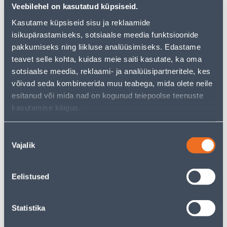
Veebilehel on kasutatud küpsiseid.
Но ваш шопинг не должен заканчиваться здесь - вы
можете продолжить свои исследования, вернувшись
Kasutame küpsiseid sisu ja reklaamide
главную страницу
или используя нашу мощную
isikupärastamiseks, sotsiaalse meedia funktsioonide
функцию поиска, чтобы найти еще более приятные
pakkumiseks ning liikluse analüüsimiseks. Edastame
варианты. Удачных покупок!
teavet selle kohta, kuidas meie saiti kasutate, ka oma
sotsiaalse meedia, reklaami- ja analüüsipartneritele, kes
• Kaanega hoiupurk küpsistele.
võivad seda kombineerida muu teabega, mida olete neile
• Mahuga 2,5 l.
esitanud või mida nad on kogunud teiepoolse teenuste
• 14-päevane tagastusõigus.
kasutamise käigus.
Nõusoleku
Доставка невозможна
Vajalik
valik
Eelistused
Описание
Statistika
Спецификация