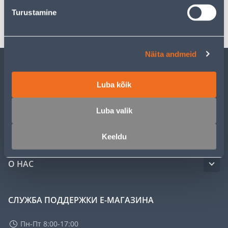
Turustamine
Транспорт
Näita andmeid
ОБСЛУЖИВАНИЕ ЧАСТНЫХ КЛИЕНТОВ
Luba kõik
УСЛУГИ
Luba valik
КЛУБ МАСТЕРОВ
Keeldu
О НАС
СЛУЖБА ПОДДЕРЖКИ Е-МАГАЗИНА
Пн-Пт 8:00-17:00