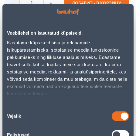
−
+
ДОБАВИТЬ В КОРЗИНУ
Veebilehel on kasutatud küpsiseid.
Посмотреть наличие
Kasutame küpsiseid sisu ja reklaamide
isikupärastamiseks, sotsiaalse meedia funktsioonide
• 14-päevane tagastusõigus.
pakkumiseks ning liikluse analüüsimiseks. Edastame
• HANKIJA LAOST TELLITAV TOODE
teavet selle kohta, kuidas meie saiti kasutate, ka oma
sotsiaalse meedia, reklaami- ja analüüsipartneritele, kes
Калькулятор рассрочки
võivad seda kombineerida muu teabega, mida olete neile
esitanud või mida nad on kogunud teiepoolse teenuste
Депозит
Платежи
kasutamise käigus.
Nõusoleku
14
.87 €
Vajalik
Ежемесячный платеж
valik
Eelistused