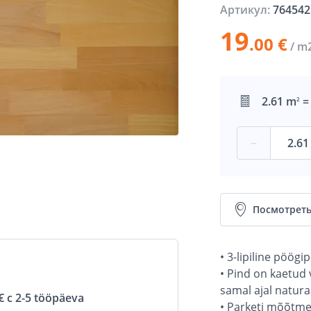
Артикул:
764542
19
.00 €
/ m
2.61 m
=
2
−
Посмотреть
• 3-lipiline pöögi
• Pind on kaetud 
samal ajal natur
 с 2-5 tööpäeva
• Parketi mõõtme