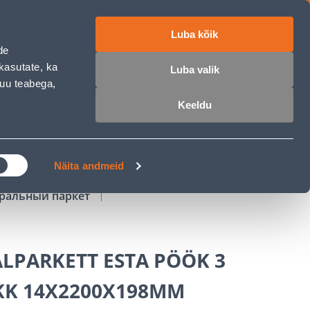
Luba kõik
работе
ET
RU
EN
de
kasutate, ka
Luba valik
muu teabega,
Войти
Избранное
Корзина
Keeldu
РОЧКА
КЛУБ МАСТЕРОВ
БЛОГИ
Näita andmeid
ральный паркет
LPARKETT ESTA PÖÖK 3
KK 14X2200X198MM