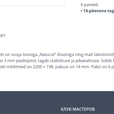
6 paneeli.
• 14-päevane ta
орт
tt on sooja tooniga „Natural“ disainiga ning mati lakiviimist
as 3 mm pealispind, tagab stabiilsuse ja pikaealisuse. Sob
arketi mõõtmed on 2200 × 198, paksus on 14 mm. Pakis on 6 p
КЛУБ МАСТЕРОВ