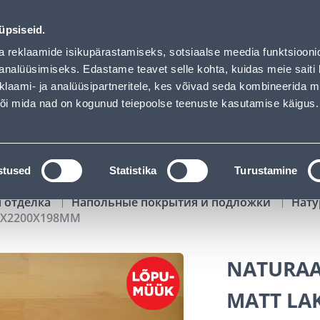
 - Bauhof has loaded
01
08
48
42
Tuhanded tooted -40% (al 10€)
ДНЕЙ
ЧАСЫ
МИН
СЕК
üpsiseid.
Обслуживание частных клиентов
Услуги
Предложения о 
a reklaamide isikupärastamiseks, sotsiaalse meedia funktsiooni
analüüsimiseks. Edastame teavet selle kohta, kuidas meie saiti 
klaami- ja analüüsipartneritele, kes võivad seda kombineerida 
ПОИСК
 või mida nad on kogunud teiepoolse teenuste kasutamise käigus.
АТАЛОГИ
АРЕНДА ИНСТРУМЕНТОВ
РАСС
stused
Statistika
Turustamine
я отделка
Напольные покрытия и подложки
Нату
4X2200X198MM
NATURAA
MATT LA