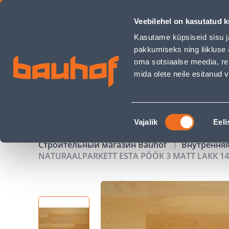
NATURAALPARKETT ESTA PÖÖK 3 MATT LAKK 14X2200X198MM
Veebilehel on kasutatud k
Магазины
Обслуживание бизнес-клиентов
Kasutame küpsiseid sisu j
pakkumiseks ning liikluse 
oma sotsiaalse meedia, re
mida olete neile esitanud
ТОВАРЫ
АКЦИИ
К
Nõusoleku
Vajalik
Eeli
valik
Строительный магазин Bauhof
Внутрення
NATURAALPARKETT ESTA PÖÖK 3 MATT LAKK 1