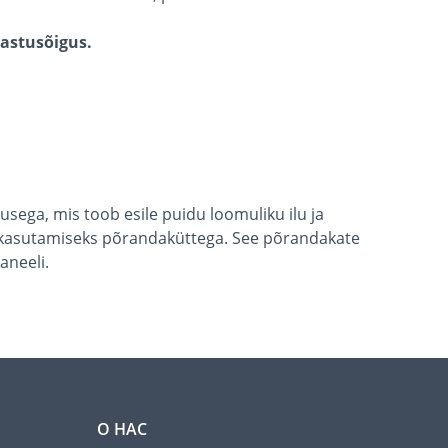
gastusõigus.
lusega, mis toob esile puidu loomuliku ilu ja
ib kasutamiseks põrandaküttega. See põrandakate
aneeli.
О НАС