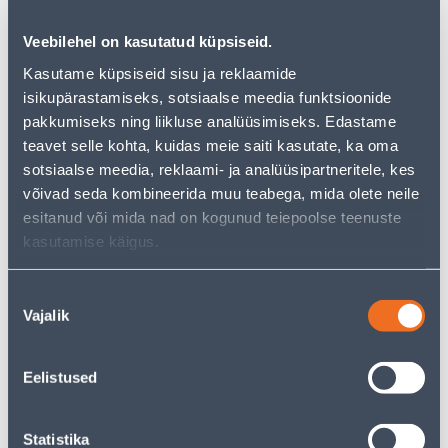
Специальные цены интернет-магазина могут отличаться от
цен обычного магазина
Veebilehel on kasutatud küpsiseid.
−
+
ДОБАВИТЬ В КОРЗИНУ
Kasutame küpsiseid sisu ja reklaamide
isikupärastamiseks, sotsiaalse meedia funktsioonide
pakkumiseks ning liikluse analüüsimiseks. Edastame
teavet selle kohta, kuidas meie saiti kasutate, ka oma
sotsiaalse meedia, reklaami- ja analüüsipartneritele, kes
Посмотреть наличие
võivad seda kombineerida muu teabega, mida olete neile
esitanud või mida nad on kogunud teiepoolse teenuste
• 14-päevane tagastusõigus.
kasutamise käigus.
Nõusoleku
Предполагаемая доставка 3,69 € от 2-5 tööpäeva
Vajalik
valik
Посылочный автомат от 2,29 € с 2-5 tööpäeva
Eelistused
Забрать в магазине, с 06.08.2026
Statistika