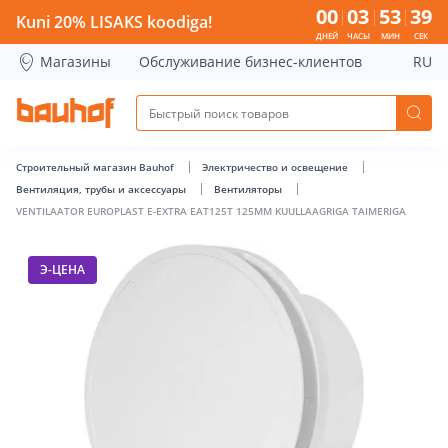
VENTILAATOR EUROPLAST E-EXTRA EAT125T 125MM KUULLAA
00
03
53
39
Kuni 20% LISAKS koodiga!
ДНЕЙ
ЧАСЫ
МИН
СЕК
Магазины
Обслуживание бизнес-клиентов
RU
Строительный магазин Bauhof
Электричество и освещение
Вентиляция, трубы и аксессуары
Вентиляторы
VENTILAATOR EUROPLAST E-EXTRA EAT125T 125MM KUULLAAGRIGA TAIMERIGA
Э-ЦЕНА