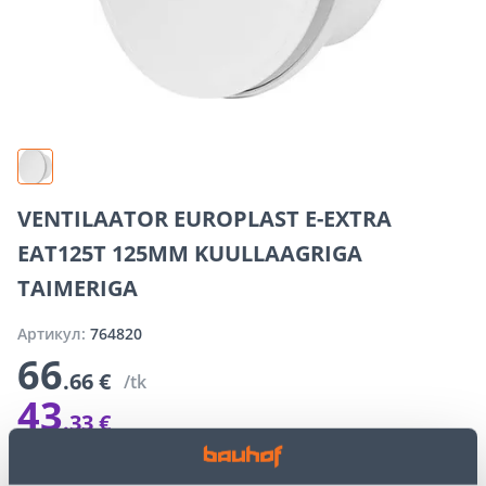
VENTILAATOR EUROPLAST E-EXTRA
EAT125T 125MM KUULLAAGRIGA
TAIMERIGA
Артикул:
764820
66
.66 €
/tk
43
.33 €
Э-цена для авторизированного клиента
Скидка
23
.
33 €
(35%)