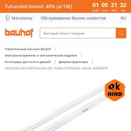
UKSELENG VAU VERTIKAALNE M21 92MM TIHENDIGA, VALGE,
01
05
21
32
Tuhanded tooted -40% (al 10€)
ДНЕЙ
ЧАСЫ
МИН
СЕК
Магазины
Обслуживание бизнес-клиентов
RU
Строительный магазин Bauhof
Электроинструменты и металлические изделия
Аксессуары для окон и дверей
Дверная фурнитура
UKSELENG VAU VERTIKAALNE M21 92MM TIHENDIGA, VALGE, KOMPLEKT