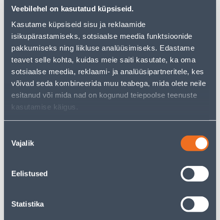
Veebilehel on kasutatud küpsiseid.
Kasutame küpsiseid sisu ja reklaamide
Посмотреть наличие
isikupärastamiseks, sotsiaalse meedia funktsioonide
pakkumiseks ning liikluse analüüsimiseks. Edastame
teavet selle kohta, kuidas meie saiti kasutate, ka oma
• Ukseleng vertikaalne M21 92 mm tihendiga, valge,
sotsiaalse meedia, reklaami- ja analüüsipartneritele, kes
komplekt.
võivad seda kombineerida muu teabega, mida olete neile
• 14-päevane tagastusõigus
esitanud või mida nad on kogunud teiepoolse teenuste
kasutamise käigus.
Забрать в магазине, с 09.08.2026
Nõusoleku
Ожидаемая доставка домой от 16,90 € с 2-5 tööpäeva
Vajalik
valik
Eelistused
Описание
Statistika
Спецификация