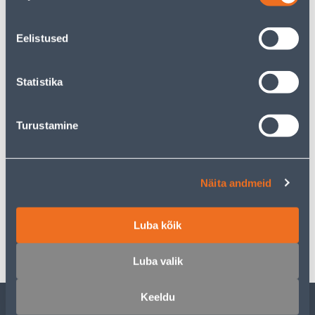
23
.17 €
Ежемесячный платеж
Eelistused
Предполагаемая доставка 7,29 € от 2-5 tööpäeva
Statistika
Забрать в магазине, с 10.08.2026
Turustamine
Описание
Näita andmeid
Спецификация
Luba kõik
Транспорт
Luba valik
Keeldu