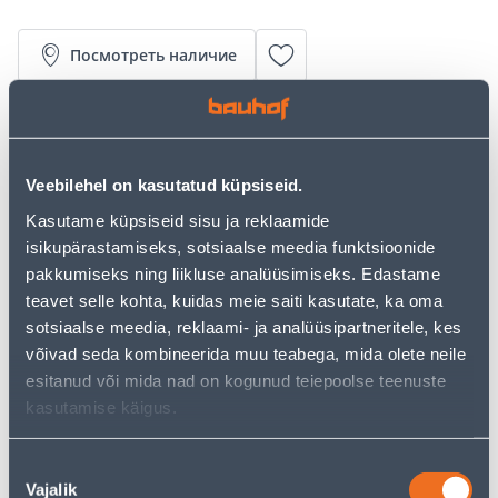
Посмотреть наличие
Kasutusvalmis sööt, mis sisaldab 24,2 g/kg
raud(III)fosfaati. • Tigude ja nälkjate tõrjumiseks
põldudel, köögivilja-, puuvilja- ja iluaedades ning
Veebilehel on kasutatud küpsiseid.
kasvuhoonetes.
Kasutame küpsiseid sisu ja reklaamide
• Kasutusvalmis sööt, mis sisaldab 24,2 g/kg
isikupärastamiseks, sotsiaalse meedia funktsioonide
raud(III)fosfaati.
pakkumiseks ning liikluse analüüsimiseks. Edastame
• Kogus on 20 kg.
teavet selle kohta, kuidas meie saiti kasutate, ka oma
• 14-päevane tagastusõigus.
sotsiaalse meedia, reklaami- ja analüüsipartneritele, kes
võivad seda kombineerida muu teabega, mida olete neile
Калькулятор рассрочки
esitanud või mida nad on kogunud teiepoolse teenuste
kasutamise käigus.
Депозит
Платежи
Nõusoleku
Vajalik
valik