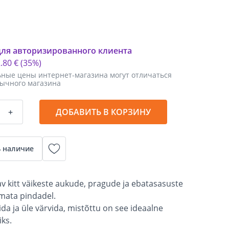
для авторизированного клиента
2
.
80 €
(35%)
ные цены интернет-магазина могут отличаться
бычного магазина
+
ДОБАВИТЬ В КОРЗИНУ
 наличие
tav kitt väikeste aukude, pragude ja ebatasasuste
emata pindadel.
vida ja üle värvida, mistõttu on see ideaalne
ks.