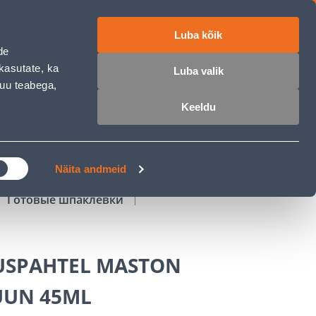
Luba kõik
работе
ET
RU
EN
de
kasutate, ka
Luba valik
muu teabega,
Войти
Избранное
Корзина
Keeldu
РОЧКА
КЛУБ МАСТЕРОВ
БЛОГИ
Näita andmeid
Готовые шпаклевки
SPAHTEL MASTON
UN 45ML