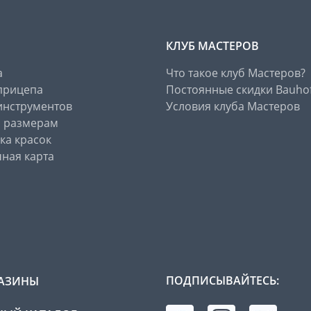
КЛУБ МАСТЕРОВ
а
Что такое клуб Мастеров?
прицепа
Постоянные скидки Bauho
инструментов
Условия клуба Мастеров
о размерам
ка красок
ная карта
ПОДПИСЫВАЙТЕСЬ:
АЗИНЫ