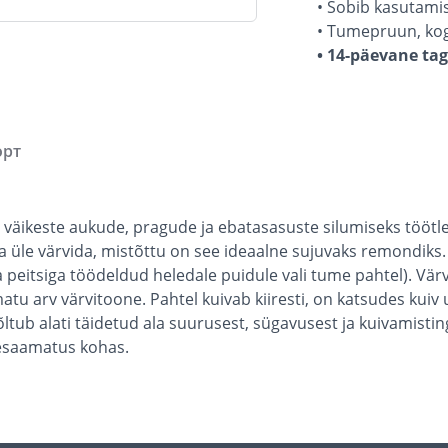
• Sobib kasutamis
• Tumepruun, kog
• 14-päevane ta
орт
äikeste aukude, pragude ja ebatasasuste silumiseks töötle
ja üle värvida, mistõttu on see ideaalne sujuvaks remondiks. 
meda peitsiga töödeldud heledale puidule vali tume pahtel). V
atu arv värvitoone. Pahtel kuivab kiiresti, on katsudes kui
ltub alati täidetud ala suurusest, sügavusest ja kuivamisti
tesaamatus kohas.