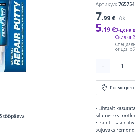
Артикул:
765754
7
.99 €
/tk
5
.19 €
Э-цена 
Скидка
Специаль
от цен о
−
Посмотреть
• Lihtsalt kasuta
silumiseks töötl
5 tööpäeva
• Pahtlit saab lih
sujuvaks remondi