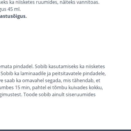
eks ka niisketes ruumides, näiteks vannitoas.
us 45 ml.
gastusõigus.
mata pindadel. Sobib kasutamiseks ka niisketes
Sobib ka laminaadile ja peitsitavatele pindadele,
ärve saab ka omavahel segada, mis tähendab, et
v umbes 15 min, pahtel ei tõmbu kuivades kokku,
ngimustest. Toode sobib ainult siseruumides