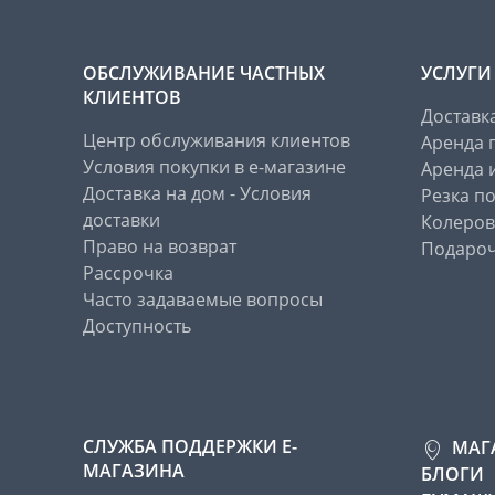
ОБСЛУЖИВАНИЕ ЧАСТНЫХ
УСЛУГИ
КЛИЕНТОВ
Доставк
Центр обслуживания клиентов
Аренда 
Условия покупки в е-магазине
Аренда 
Доставка на дом - Условия
Резка п
доставки
Колеров
Право на возврат
Подароч
Рассрочка
Часто задаваемые вопросы
Доступность
СЛУЖБА ПОДДЕРЖКИ Е-
МАГ
МАГАЗИНА
БЛОГИ