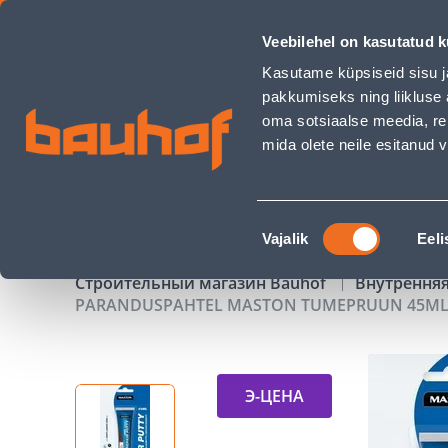
PARANDUSPAHTEL MASTON TUMEPRUUN 45ML - Bauhof ha
Veebilehel on kasutatud k
Магазины
Обслуживание бизнес-клиентов
Kasutame küpsiseid sisu j
pakkumiseks ning liikluse 
oma sotsiaalse meedia, re
mida olete neile esitanud
ТОВАРЫ
АКЦИИ
К
Nõusoleku
Vajalik
Eeli
valik
Строительный магазин Bauhof
Внутрення
PARANDUSPAHTEL MASTON TUMEPRUUN 45M
Э-ЦЕНА