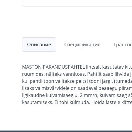
Описание
Спецификация
Трансп
MASTON PARANDUSPAHTEL lihtsalt kasutatav kitt v
ruumides, näiteks vannitoas. Pahtlit saab lihvida 
kui pahtli toon valitakse peitsi tooni järgi. (tu
lisaks valmisvärvidele on saadaval peaaegu piiram
ligikaudne kuivamisaeg u. 2 mm/h, kuivamisaeg sõ
kasutamiseks. Ei tohi külmuda. Hoida lastele kät