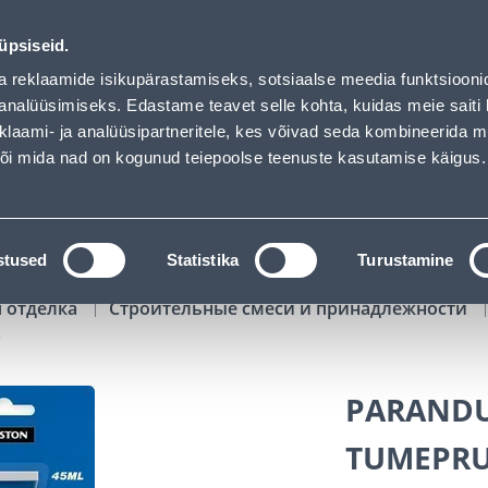
s loaded
00
11
39
46
Kuni 20% LISAKS koodiga!
ДНЕЙ
ЧАСЫ
МИН
СЕК
üpsiseid.
Обслуживание частных клиентов
Услуги
Предложения о 
a reklaamide isikupärastamiseks, sotsiaalse meedia funktsiooni
analüüsimiseks. Edastame teavet selle kohta, kuidas meie saiti 
klaami- ja analüüsipartneritele, kes võivad seda kombineerida 
ПОИСК
 või mida nad on kogunud teiepoolse teenuste kasutamise käigus.
АТАЛОГИ
АРЕНДА ИНСТРУМЕНТОВ
РАСС
stused
Statistika
Turustamine
я отделка
Строительные смеси и принадлежности
L
PARANDU
TUMEPRU