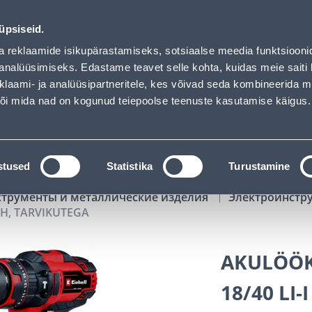
TEGA - Bauhof has loaded
00
15
44
45
Tuhanded tooted -40% (al 10€)
ДНЕЙ
ЧАСЫ
МИН
СЕК
üpsiseid.
Обслуживание частных клиентов
Услуги
Предложения о 
a reklaamide isikupärastamiseks, sotsiaalse meedia funktsiooni
analüüsimiseks. Edastame teavet selle kohta, kuidas meie saiti 
klaami- ja analüüsipartneritele, kes võivad seda kombineerida 
ПОИСК
 või mida nad on kogunud teiepoolse teenuste kasutamise käigus.
АТАЛОГИ
АРЕНДА ИНСТРУМЕНТОВ
РАСС
stused
Statistika
Turustamine
струменты и металлические изделия
Электроинстр
AH, TARVIKUTEGA
AKULÖÖK
18/40 LI