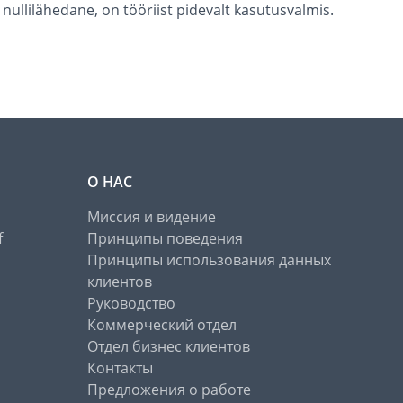
nullilähedane, on tööriist pidevalt kasutusvalmis.
О НАС
Миссия и видение
f
Принципы поведения
Принципы использования данных
клиентов
Руководство
Коммерческий отдел
Отдел бизнес клиентов
Контакты
Предложения о работе