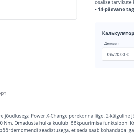
osalise tarvikute
• 14-päevane ta
Калькулятор
Депозит
орт
uure jõudlusega Power X-Change perekonna liige. 2-käiguline
0 Nm. Omaduste hulka kuulub löökpuurimise funktsioon. K
 pöördemomendi seadistusega, et seda saab kohandada igale