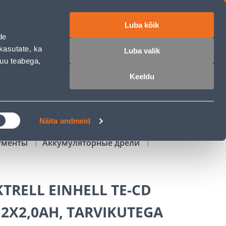
Luba kõik
работе
ET
RU
EN
de
kasutate, ka
Luba valik
muu teabega,
Войти
Избранное
Корзина
Keeldu
РОЧКА
КЛУБ МАСТЕРОВ
БЛОГИ
Näita andmeid
ументы
Аккумуляторные дрели
TRELL EINHELL TE-CD
-I 2X2,0AH, TARVIKUTEGA