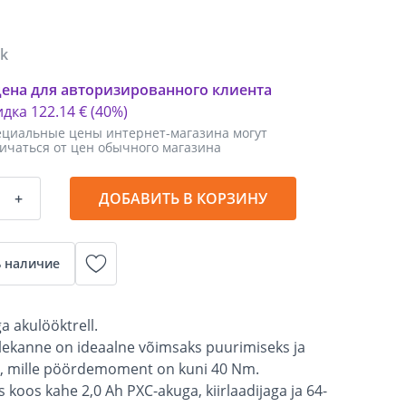
tk
цена для авторизированного клиента
идка
122
.
14 €
(40%)
циальные цены интернет-магазина могут
ичаться от цен обычного магазина
+
ДОБАВИТЬ В КОРЗИНУ
 наличие
a akulööktrell.
ülekanne on ideaalne võimsaks puurimiseks ja
, mille pöördemoment on kuni 40 Nm.
is koos kahe 2,0 Ah PXC-akuga, kiirlaadijaga ja 64-