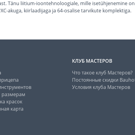
t. Tänu liitium-ioontehnoloogiale, mille isetühjenemine on 
XC-akuga, kiirlaadijaga ja 64-osalise tarvikute komplektiga.
КЛУБ МАСТЕРОВ
а
Что такое клуб Мастеров?
прицепа
Постоянные скидки Bauho
инструментов
Условия клуба Мастеров
о размерам
ка красок
ная карта