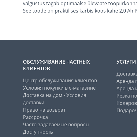
valgustus tagab optimaalse ülevaate tööpiirkonnas
See toode on praktilises karbis koos kahe 2,0 Ah P
ОБСЛУЖИВАНИЕ ЧАСТНЫХ
УСЛУГИ
КЛИЕНТОВ
Доставк
Центр обслуживания клиентов
Аренда 
Условия покупки в е-магазине
Аренда 
Доставка на дом - Условия
Резка п
доставки
Колеров
Право на возврат
Подароч
Рассрочка
Часто задаваемые вопросы
Доступность