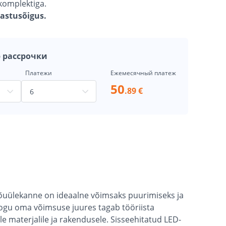
 komplektiga.
gastusõigus.
 рассрочки
Платежи
Ежемесячный платеж
50
.89 €
 jõuülekanne on ideaalne võimsaks puurimiseks ja
ogu oma võimsuse juures tagab tööriista
 materjalile ja rakendusele. Sisseehitatud LED-