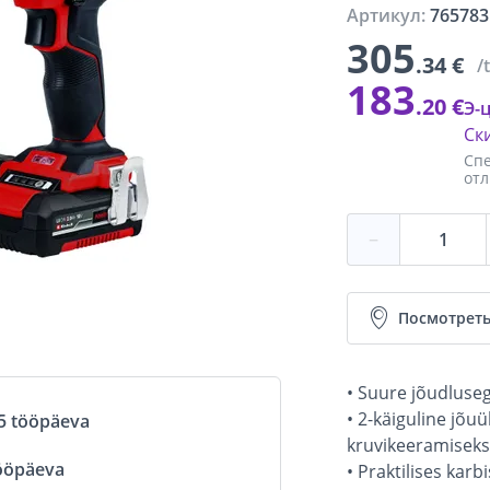
Артикул:
765783
305
.34 €
/
183
.20 €
Э-
Ск
Спе
отл
−
Посмотреть
• Suure jõudluseg
• 2-käiguline jõu
5 tööpäeva
kruvikeeramiseks
ööpäeva
• Praktilises karb