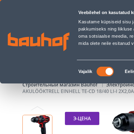
AKULÖÖKTRELL EINHELL TE-CD 18/40 LI-I 2X2,0AH, TARVIKU
Veebilehel on kasutatud k
Магазины
Обслуживание бизнес-клиентов
Kasutame küpsiseid sisu j
pakkumiseks ning liikluse 
oma sotsiaalse meedia, re
mida olete neile esitanud
ТОВАРЫ
АКЦИИ
К
Nõusoleku
Vajalik
Eeli
valik
Строительный магазин Bauhof
Электроин
AKULÖÖKTRELL EINHELL TE-CD 18/40 LI-I 2X2,0
Э-ЦЕНА