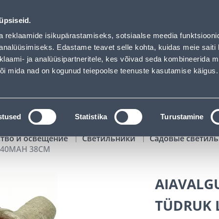
 - Bauhof has loaded
00
03
16
56
Kuni 20% LISAKS koodiga!
ДНЕЙ
ЧАСЫ
МИН
СЕК
üpsiseid.
Обслуживание частных клиентов
Услуги
Предложения о 
a reklaamide isikupärastamiseks, sotsiaalse meedia funktsiooni
analüüsimiseks. Edastame teavet selle kohta, kuidas meie saiti 
klaami- ja analüüsipartneritele, kes võivad seda kombineerida 
ПОИСК
 või mida nad on kogunud teiepoolse teenuste kasutamise käigus.
АТАЛОГИ
АРЕНДА ИНСТРУМЕНТОВ
РАСС
stused
Statistika
Turustamine
ство и освещение
Светильники
Садовые светиль
V 40MAH 38CM
AIAVALGU
TÜDRUK 