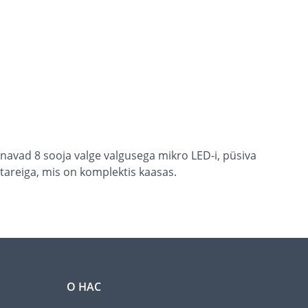
annavad 8 sooja valge valgusega mikro LED-i, püsiva
tareiga, mis on komplektis kaasas.
О НАС