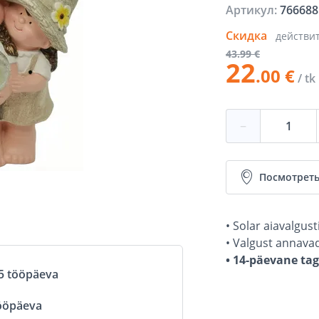
Артикул:
766688
Скидка
действи
43
.99 €
22
.00 €
/ tk
−
Посмотреть
• Solar aiavalgus
• Valgust annavad
• 14-päevane ta
5 tööpäeva
ööpäeva