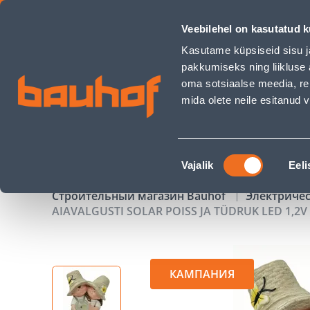
AIAVALGUSTI SOLAR POISS JA TÜDRUK LED 1,2V 40MAH 38CM
Veebilehel on kasutatud k
Магазины
Обслуживание бизнес-клиентов
Kasutame küpsiseid sisu j
pakkumiseks ning liikluse 
oma sotsiaalse meedia, re
mida olete neile esitanud
ТОВАРЫ
АКЦИИ
К
Nõusoleku
Vajalik
Eeli
valik
Строительный магазин Bauhof
Электриче
AIAVALGUSTI SOLAR POISS JA TÜDRUK LED 1,2
КАМПАНИЯ