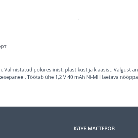
орт
 Valmistatud polüresiinist, plastikust ja klaasist. Valgust 
ikesepaneel. Töötab ühe 1,2 V 40 mAh Ni-MH laetava nööppa
КЛУБ МАСТЕРОВ