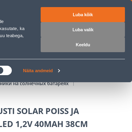
Luba kõik
работе
ET
RU
EN
de
kasutate, ka
Luba valik
muu teabega,
Войти
Избранное
Корзина
Keeldu
РОЧКА
КЛУБ МАСТЕРОВ
БЛОГИ
Näita andmeid
ники на солнечных батареях
STI SOLAR POISS JA
LED 1,2V 40MAH 38CM