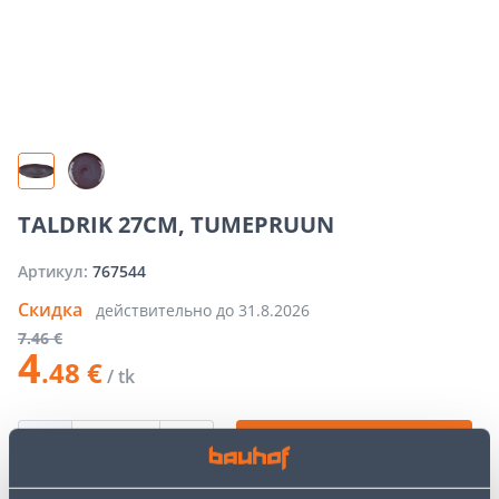
TALDRIK 27CM, TUMEPRUUN
Артикул:
767544
Скидка
действительно до
31.8.2026
7
.46 €
4
.48 €
/ tk
−
+
ДОБАВИТЬ В КОРЗИНУ