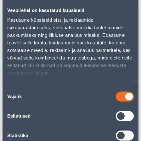
Veebilehel on kasutatud küpsiseid.
Посмотреть наличие
Kasutame küpsiseid sisu ja reklaamide
isikupärastamiseks, sotsiaalse meedia funktsioonide
pakkumiseks ning liikluse analüüsimiseks. Edastame
• Taldrik läbimõõduga 27 cm.
teavet selle kohta, kuidas meie saiti kasutate, ka oma
• Värv: tumepruun.
sotsiaalse meedia, reklaami- ja analüüsipartneritele, kes
• 14-päevane tagastusõigus.
võivad seda kombineerida muu teabega, mida olete neile
esitanud või mida nad on kogunud teiepoolse teenuste
Предполагаемая доставка 4,19 € от 2-5 tööpäeva
kasutamise käigus.
Посылочный автомат от 2,29 € с 2-5 tööpäeva
Nõusoleku
Vajalik
Забрать в магазине, с 09.08.2026
valik
Eelistused
Описание
Statistika