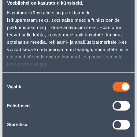
−
+
ДОБАВИТЬ В КОРЗИНУ
Veebilehel on kasutatud küpsiseid.
Kasutame küpsiseid sisu ja reklaamide
isikupärastamiseks, sotsiaalse meedia funktsioonide
pakkumiseks ning liikluse analüüsimiseks. Edastame
teavet selle kohta, kuidas meie saiti kasutate, ka oma
Посмотреть наличие
sotsiaalse meedia, reklaami- ja analüüsipartneritele, kes
võivad seda kombineerida muu teabega, mida olete neile
• 14-päevane tagastusõigus.
esitanud või mida nad on kogunud teiepoolse teenuste
kasutamise käigus.
Предполагаемая доставка 4,99 € от 2-5 tööpäeva
Nõusoleku
Посылочный автомат от 2,29 € с 2-5 tööpäeva
Vajalik
valik
Забрать в магазине, с 10.08.2026
Eelistused
Statistika
Спецификация