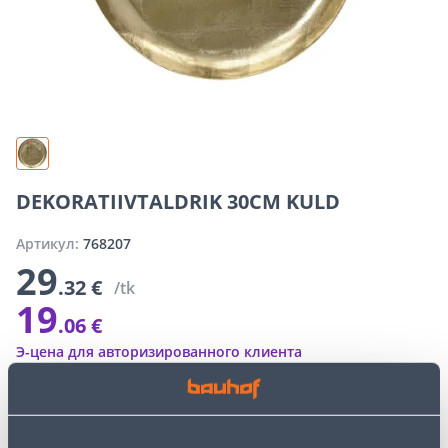
DEKORATIIVTALDRIK 30CM KULD
Артикул:
768207
29
.32 €
/tk
19
.06 €
Э-цена для авторизированного клиента
Скидка
10
.
26 €
(35%)
Специальные цены интернет-магазина могут отличаться от
цен обычного магазина