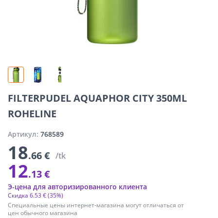
FILTERPUDEL AQUAPHOR CITY 350ML
ROHELINE
Артикул:
768589
18
.66 €
/tk
12
.13 €
Э-цена для авторизированного клиента
Скидка
6
.
53 €
(35%)
Специальные цены интернет-магазина могут отличаться от
цен обычного магазина