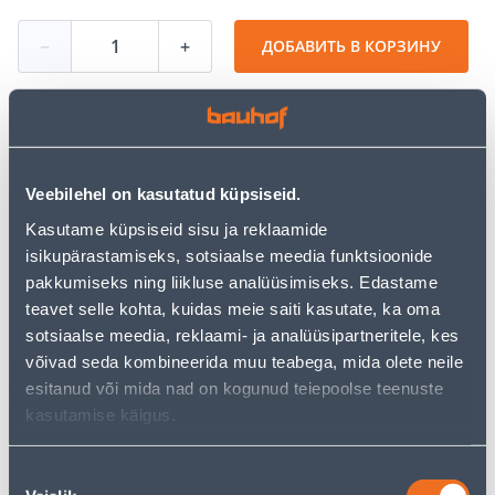
−
+
ДОБАВИТЬ В КОРЗИНУ
Посмотреть наличие
Veebilehel on kasutatud küpsiseid.
• Stiilne ja korduvkasutatav joogipudel, mis tagab sulle
Kasutame küpsiseid sisu ja reklaamide
värske ja puhta vee igal hetkel.
isikupärastamiseks, sotsiaalse meedia funktsioonide
• Integreeritud filter eemaldab kraaniveest kloori,
pakkumiseks ning liikluse analüüsimiseks. Edastame
raskmetallid, ebameeldiva lõhna ja maitse, parandades
teavet selle kohta, kuidas meie saiti kasutate, ka oma
joogivee kvaliteeti kõikjal, kus viibid.
sotsiaalse meedia, reklaami- ja analüüsipartneritele, kes
• Valmistatud BPA-vabast materjalist, mis on ohutu nii
võivad seda kombineerida muu teabega, mida olete neile
täiskasvanutele kui ka lastele.
esitanud või mida nad on kogunud teiepoolse teenuste
• Maht on 350 ml.
kasutamise käigus.
• 14-päevane tagastusõigus.
Nõusoleku