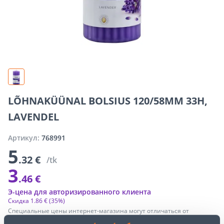
LÕHNAKÜÜNAL BOLSIUS 120/58MM 33H,
LAVENDEL
Артикул:
768991
5
.32 €
/tk
3
.46 €
Э-цена для авторизированного клиента
Скидка
1
.
86 €
(35%)
Специальные цены интернет-магазина могут отличаться от
цен обычного магазина