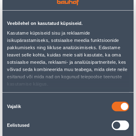
−
+
ДОБАВИТЬ В КОРЗИНУ
Veebilehel on kasutatud küpsiseid.
Kasutame küpsiseid sisu ja reklaamide
isikupärastamiseks, sotsiaalse meedia funktsioonide
Посмотреть наличие
pakkumiseks ning liikluse analüüsimiseks. Edastame
teavet selle kohta, kuidas meie saiti kasutate, ka oma
• Lõhnaküüal lavendel.
sotsiaalse meedia, reklaami- ja analüüsipartneritele, kes
• Põlemisaeg umbes 33 h.
võivad seda kombineerida muu teabega, mida olete neile
• 14-päevane tagastusõigus.
esitanud või mida nad on kogunud teiepoolse teenuste
kasutamise käigus.
Предполагаемая доставка 3,69 € от 2-5 tööpäeva
Nõusoleku
Vajalik
valik
Посылочный автомат от 2,29 € с 2-5 tööpäeva
Забрать в магазине, с 10.08.2026
Eelistused