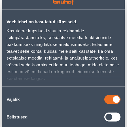
−
+
ДОБАВИТЬ В КОРЗИНУ
Veebilehel on kasutatud küpsiseid.
Kasutame küpsiseid sisu ja reklaamide
isikupärastamiseks, sotsiaalse meedia funktsioonide
Посмотреть наличие
pakkumiseks ning liikluse analüüsimiseks. Edastame
teavet selle kohta, kuidas meie saiti kasutate, ka oma
• Lõhnaküünal klaasis virsik.
sotsiaalse meedia, reklaami- ja analüüsipartneritele, kes
• Põlemisaeg umbes 45 h.
võivad seda kombineerida muu teabega, mida olete neile
• 14-päevane tagastusõigus.
esitanud või mida nad on kogunud teiepoolse teenuste
kasutamise käigus.
Предполагаемая доставка 3,69 € от 2-5 tööpäeva
Nõusoleku
Vajalik
valik
Посылочный автомат от 2,29 € с 2-5 tööpäeva
Забрать в магазине, с 09.08.2026
Eelistused