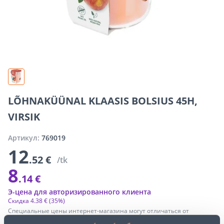
LÕHNAKÜÜNAL KLAASIS BOLSIUS 45H,
VIRSIK
Артикул:
769019
12
.52 €
/tk
8
.14 €
Э-цена для авторизированного клиента
Скидка
4
.
38 €
(35%)
Специальные цены интернет-магазина могут отличаться от
цен обычного магазина