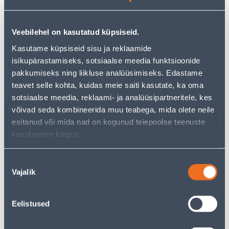
Посмотреть наличие
Veebilehel on kasutatud küpsiseid.
Kasutame küpsiseid sisu ja reklaamide
• Mahedas sügis/talvises värvitoonis läbikumavas matis
isikupärastamiseks, sotsiaalse meedia funktsioonide
klaasis lõhnaküünal.
pakkumiseks ning liikluse analüüsimiseks. Edastame
• Kõrgema lõhnasisaldusega ning toormest üle 70% on
teavet selle kohta, kuidas meie saiti kasutate, ka oma
taimset päritolu.
sotsiaalse meedia, reklaami- ja analüüsipartneritele, kes
• Põlemise aeg ~20h.
võivad seda kombineerida muu teabega, mida olete neile
• 14-päevane tagastusõigus
esitanud või mida nad on kogunud teiepoolse teenuste
kasutamise käigus.
Предполагаемая доставка 3,69 € от 2-5 tööpäeva
Nõusoleku
Посылочный автомат от 2,29 € с 2-5 tööpäeva
Vajalik
valik
Забрать в магазине, с 11.08.2026
Eelistused