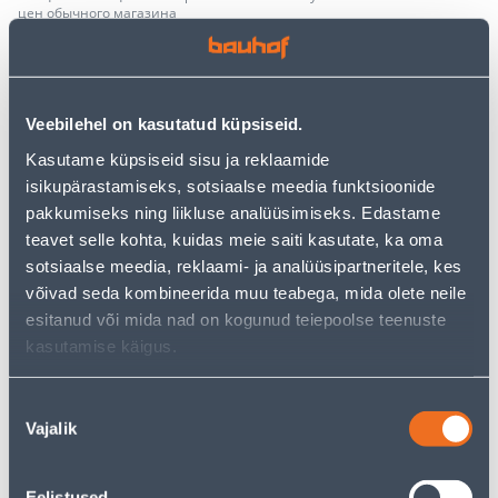
цен обычного магазина
−
+
ДОБАВИТЬ В КОРЗИНУ
Veebilehel on kasutatud küpsiseid.
Kasutame küpsiseid sisu ja reklaamide
isikupärastamiseks, sotsiaalse meedia funktsioonide
Посмотреть наличие
pakkumiseks ning liikluse analüüsimiseks. Edastame
teavet selle kohta, kuidas meie saiti kasutate, ka oma
• Nahahooldusvahend kõikide sileda naha tüüpide
sotsiaalse meedia, reklaami- ja analüüsipartneritele, kes
jaoks.
võivad seda kombineerida muu teabega, mida olete neile
• Värvitu.
esitanud või mida nad on kogunud teiepoolse teenuste
• Kogus on 250 ml.
kasutamise käigus.
• 14-päevane tagastusõigus.
Nõusoleku
Vajalik
Предполагаемая доставка 3,69 € от 2-5 tööpäeva
valik
Посылочный автомат от 2,29 € с 2-5 tööpäeva
Eelistused