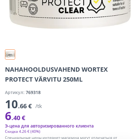
NAHAHOOLDUSVAHEND WORTEX
PROTECT VÄRVITU 250ML
Артикул:
769318
10
.66 €
/tk
6
.40 €
Э-цена для авторизированного клиента
Скидка
4
.
26 €
(40%)
Специальные цены интернет-магазина могут отличаться от