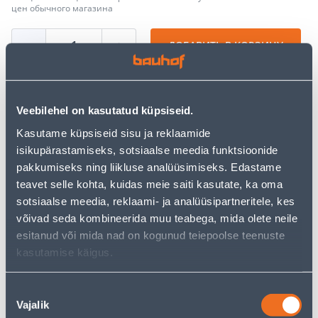
цен обычного магазина
−
+
ДОБАВИТЬ В КОРЗИНУ
Veebilehel on kasutatud küpsiseid.
Посмотреть наличие
Kasutame küpsiseid sisu ja reklaamide
isikupärastamiseks, sotsiaalse meedia funktsioonide
• 14-päevane tagastusõigus.
pakkumiseks ning liikluse analüüsimiseks. Edastame
• HANKIJA LAOST TELLITAV TOODE
teavet selle kohta, kuidas meie saiti kasutate, ka oma
sotsiaalse meedia, reklaami- ja analüüsipartneritele, kes
võivad seda kombineerida muu teabega, mida olete neile
Калькулятор рассрочки
esitanud või mida nad on kogunud teiepoolse teenuste
Депозит
Платежи
kasutamise käigus.
Nõusoleku
99
Vajalik
valik
.78 €
Ежемесячный платеж