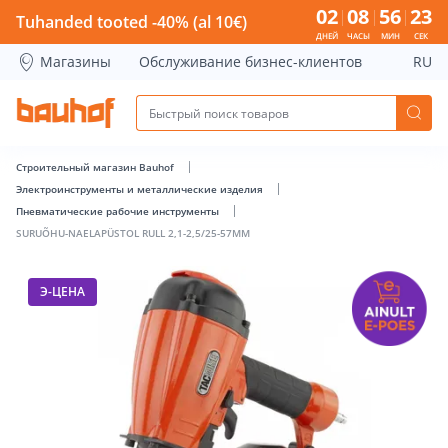
SURUÕHU-NAELAPÜSTOL RULL 2,1-2,5/25-57MM - Bauhof ha
02
08
56
22
Tuhanded tooted -40% (al 10€)
ДНЕЙ
ЧАСЫ
МИН
СЕК
Магазины
Обслуживание бизнес-клиентов
RU
Строительный магазин Bauhof
Электроинструменты и металлические изделия
Пневматические рабочие инструменты
SURUÕHU-NAELAPÜSTOL RULL 2,1-2,5/25-57MM
Э-ЦЕНА