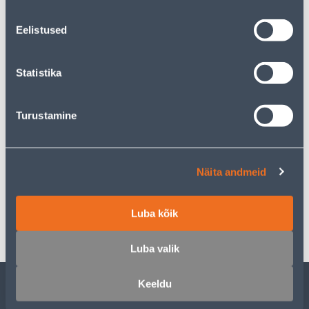
Eelistused
Предполагаемая доставка 4,19 € от 17.08.2026
Statistika
Посылочный автомат от 2,29 € с 17.08.2026
Turustamine
Описание
Näita andmeid
Спецификация
Luba kõik
Транспорт
Luba valik
Keeldu
ОБСЛУЖИВАНИЕ ЧАСТНЫХ КЛИЕНТОВ