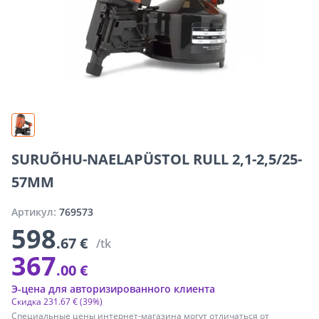
SURUÕHU-NAELAPÜSTOL RULL 2,1-2,5/25-
57MM
Артикул:
769573
598
.67 €
/tk
367
.00 €
Э-цена для авторизированного клиента
Скидка
231
.
67 €
(39%)
Специальные цены интернет-магазина могут отличаться от