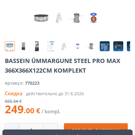
BASSEIN ÜMMARGUNE STEEL PRO MAX
366X366X122CM KOMPLEKT
Артикул:
770223
Скидка
действительно до
31.8.2026
665
.34 €
249
.00 €
/ kompl.
−
+
ДОБАВИТЬ В КОРЗИНУ