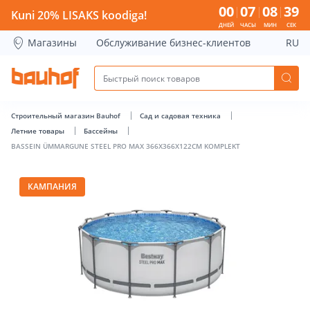
BASSEIN ÜMMARGUNE STEEL PRO MAX 366X366X122CM KOMP
00
07
08
39
Kuni 20% LISAKS koodiga!
ДНЕЙ
ЧАСЫ
МИН
СЕК
Магазины
Обслуживание бизнес-клиентов
RU
Строительный магазин Bauhof
Сад и садовая техника
Летние товары
Бассейны
BASSEIN ÜMMARGUNE STEEL PRO MAX 366X366X122CM KOMPLEKT
КАМПАНИЯ