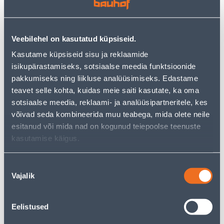
Veebilehel on kasutatud küpsiseid.
Посмотреть наличие
Kasutame küpsiseid sisu ja reklaamide
isikupärastamiseks, sotsiaalse meedia funktsioonide
• 14-päevane tagastusõigus
pakkumiseks ning liikluse analüüsimiseks. Edastame
teavet selle kohta, kuidas meie saiti kasutate, ka oma
sotsiaalse meedia, reklaami- ja analüüsipartneritele, kes
Калькулятор рассрочки
võivad seda kombineerida muu teabega, mida olete neile
Депозит
Платежи
esitanud või mida nad on kogunud teiepoolse teenuste
kasutamise käigus.
41
Nõusoleku
.50 €
Ежемесячный платеж
Vajalik
valik
Предполагаемая доставка 15,99 € от 2-5 tööpäeva
Eelistused