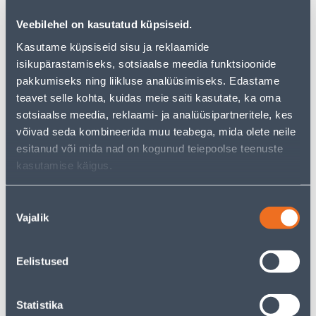
альтернативы из той же
категории товаров
, которые
Veebilehel on kasutatud küpsiseid.
могут вам понравиться!
Но ваш шопинг не должен заканчиваться здесь - вы
Kasutame küpsiseid sisu ja reklaamide
можете продолжить свои исследования, вернувшись
isikupärastamiseks, sotsiaalse meedia funktsioonide
главную страницу
или используя нашу мощную
pakkumiseks ning liikluse analüüsimiseks. Edastame
функцию поиска, чтобы найти еще более приятные
teavet selle kohta, kuidas meie saiti kasutate, ka oma
варианты. Удачных покупок!
sotsiaalse meedia, reklaami- ja analüüsipartneritele, kes
võivad seda kombineerida muu teabega, mida olete neile
• Mopipea vahetatava mikrofiiberlapiga.
esitanud või mida nad on kogunud teiepoolse teenuste
• Mõõdud: 29 x 15 cm.
kasutamise käigus.
• 14-päevane tagastusõigus
Nõusoleku
Vajalik
valik
Доставка невозможна
Eelistused
Описание
Statistika