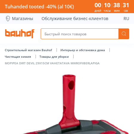
MOPIPEA DIRT DEVIL 29X15CM VAHETATAVA MIKROFIIBERLAP
00
10
38
30
Tuhanded tooted -40% (al 10€)
ДНЕЙ
ЧАСЫ
МИН
СЕК
Магазины
Обслуживание бизнес-клиентов
RU
Строительный магазин Bauhof
Интерьер и обстановка дома
Чистящая химия
Товары для уборки
MOPIPEA DIRT DEVIL 29X15CM VAHETATAVA MIKROFIIBERLAPIGA