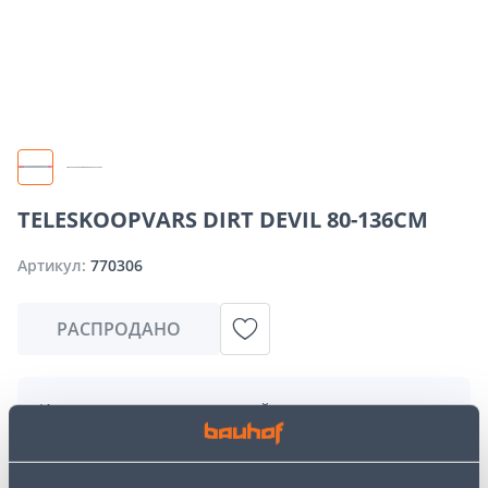
TELESKOOPVARS DIRT DEVIL 80-136CM
Артикул:
770306
РАСПРОДАНО
Извините, но запрашиваемый вами товар в
настоящее время временно отсутствует из-за
большого спроса. Однако мы предлагаем отличные
альтернативы из той же
категории товаров
, которые