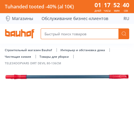
TELESKOOPVARS DIRT DEVIL 80-136CM - Bauhof has loaded
01
17
52
40
Tuhanded tooted -40% (al 10€)
ДНЕЙ
ЧАСЫ
МИН
СЕК
Магазины
Обслуживание бизнес-клиентов
RU
Строительный магазин Bauhof
Интерьер и обстановка дома
Чистящая химия
Товары для уборки
TELESKOOPVARS DIRT DEVIL 80-136CM