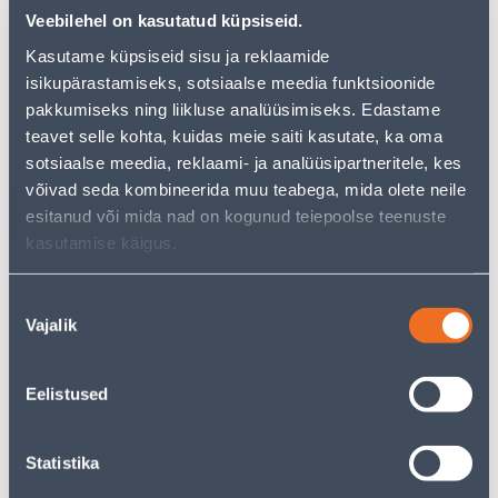
могут вам понравиться!
Veebilehel on kasutatud küpsiseid.
Но ваш шопинг не должен заканчиваться здесь - вы
можете продолжить свои исследования, вернувшись
Kasutame küpsiseid sisu ja reklaamide
главную страницу
или используя нашу мощную
isikupärastamiseks, sotsiaalse meedia funktsioonide
функцию поиска, чтобы найти еще более приятные
pakkumiseks ning liikluse analüüsimiseks. Edastame
варианты. Удачных покупок!
teavet selle kohta, kuidas meie saiti kasutate, ka oma
sotsiaalse meedia, reklaami- ja analüüsipartneritele, kes
• Teleskoopvars.
võivad seda kombineerida muu teabega, mida olete neile
• Teleskoopvarre mõõtmed on 80-136 cm.
esitanud või mida nad on kogunud teiepoolse teenuste
• 14-päevane tagastusõigus
kasutamise käigus.
Nõusoleku
Доставка невозможна
Vajalik
valik
Eelistused
Описание
Statistika
Спецификация