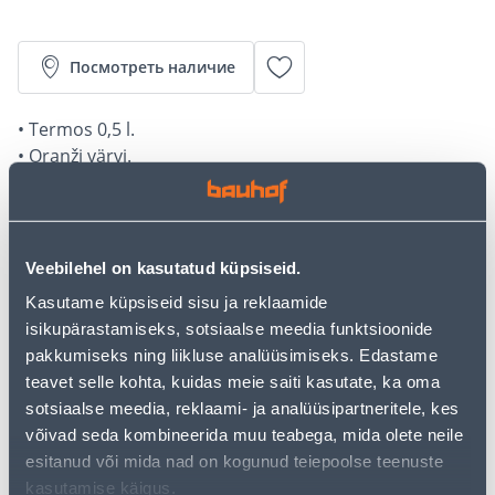
Посмотреть наличие
• Termos 0,5 l.
• Oranži värvi.
• 14-päevane tagastusõigus.
Предполагаемая доставка 3,69 € от 2-5 tööpäeva
Veebilehel on kasutatud küpsiseid.
Посылочный автомат от 2,29 € с 2-5 tööpäeva
Kasutame küpsiseid sisu ja reklaamide
isikupärastamiseks, sotsiaalse meedia funktsioonide
Забрать в магазине, с 10.08.2026
pakkumiseks ning liikluse analüüsimiseks. Edastame
teavet selle kohta, kuidas meie saiti kasutate, ka oma
sotsiaalse meedia, reklaami- ja analüüsipartneritele, kes
võivad seda kombineerida muu teabega, mida olete neile
Описание
esitanud või mida nad on kogunud teiepoolse teenuste
kasutamise käigus.