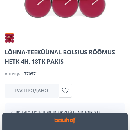
LÕHNA-TEEKÜÜNAL BOLSIUS RÕÕMUS
HETK 4H, 18TK PAKIS
Артикул:
770571
РАСПРОДАНО
Извините, но запрашиваемый вами товар в
настоящее время временно отсутствует из-за
большого спроса. Однако мы предлагаем отличные
альтернативы из той же
категории товаров
, которые