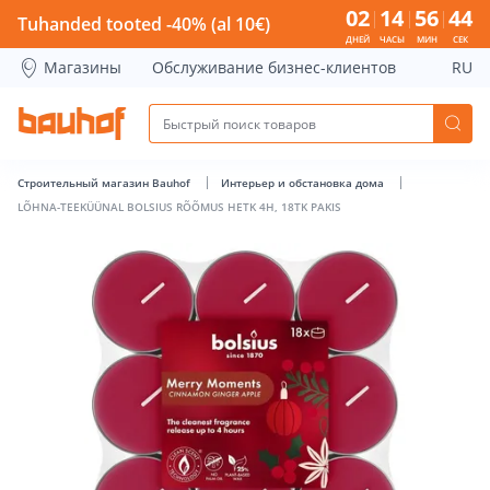
LÕHNA-TEEKÜÜNAL BOLSIUS RÕÕMUS HETK 4H, 18TK PAKIS 
02
14
56
44
Tuhanded tooted -40% (al 10€)
ДНЕЙ
ЧАСЫ
МИН
СЕК
Магазины
Обслуживание бизнес-клиентов
RU
Строительный магазин Bauhof
Интерьер и обстановка дома
LÕHNA-TEEKÜÜNAL BOLSIUS RÕÕMUS HETK 4H, 18TK PAKIS