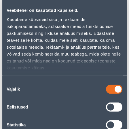
могут вам понравиться!
Veebilehel on kasutatud küpsiseid.
Но ваш шопинг не должен заканчиваться здесь - вы
можете продолжить свои исследования, вернувшись
Kasutame küpsiseid sisu ja reklaamide
главную страницу
или используя нашу мощную
isikupärastamiseks, sotsiaalse meedia funktsioonide
функцию поиска, чтобы найти еще более приятные
pakkumiseks ning liikluse analüüsimiseks. Edastame
варианты. Удачных покупок!
teavet selle kohta, kuidas meie saiti kasutate, ka oma
sotsiaalse meedia, reklaami- ja analüüsipartneritele, kes
• Lõhna-teeküünlad.
võivad seda kombineerida muu teabega, mida olete neile
• Põlemisaeg umbes 4 h.
esitanud või mida nad on kogunud teiepoolse teenuste
• Pakis on 18 tk.
kasutamise käigus.
• 14-päevane tagastusõigus.
Nõusoleku
Vajalik
valik
Доставка невозможна
Eelistused
Описание
Statistika