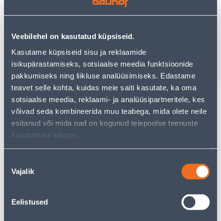
416
8.8 m
= 1 упаковка
/упаковка
2
.42 €
Veebilehel on kasutatud küpsiseid.
Kasutame küpsiseid sisu ja reklaamide
−
+
ДОБАВИТЬ В КОРЗИНУ
isikupärastamiseks, sotsiaalse meedia funktsioonide
pakkumiseks ning liikluse analüüsimiseks. Edastame
teavet selle kohta, kuidas meie saiti kasutate, ka oma
sotsiaalse meedia, reklaami- ja analüüsipartneritele, kes
võivad seda kombineerida muu teabega, mida olete neile
Посмотреть наличие
esitanud või mida nad on kogunud teiepoolse teenuste
kasutamise käigus.
• 14-päevane tagastusõigus.
• HANKIJA LAOST TELLITAV TOODE
Nõusoleku
Vajalik
valik
Ожидаемая доставка домой от 16,90 € с 18.08.2026
Eelistused