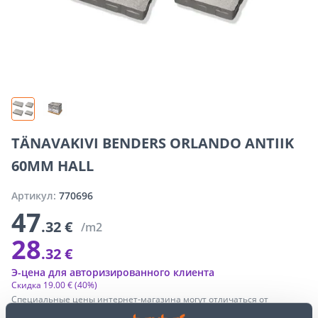
TÄNAVAKIVI BENDERS ORLANDO ANTIIK
60MM HALL
Артикул:
770696
47
.32 €
/m2
28
.32 €
Э-цена для авторизированного клиента
Скидка
19
.
00 €
(40%)
Специальные цены интернет-магазина могут отличаться от
цен обычного магазина