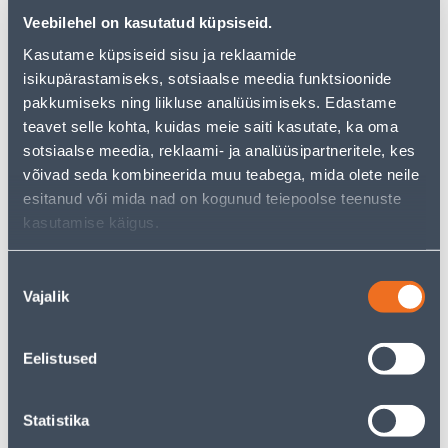
альтернативы из той же
категории товаров
, которые
Veebilehel on kasutatud küpsiseid.
могут вам понравиться!
Kasutame küpsiseid sisu ja reklaamide
Но ваш шопинг не должен заканчиваться здесь - вы
isikupärastamiseks, sotsiaalse meedia funktsioonide
можете продолжить свои исследования, вернувшись
главную страницу
или используя нашу мощную
pakkumiseks ning liikluse analüüsimiseks. Edastame
функцию поиска, чтобы найти еще более приятные
teavet selle kohta, kuidas meie saiti kasutate, ka oma
варианты. Удачных покупок!
sotsiaalse meedia, reklaami- ja analüüsipartneritele, kes
võivad seda kombineerida muu teabega, mida olete neile
esitanud või mida nad on kogunud teiepoolse teenuste
• 14-päevane tagastusõigus.
kasutamise käigus.
• HANKIJA LAOST TELLITAV TOODE
Nõusoleku
Доставка невозможна
Vajalik
valik
Eelistused
Описание
Statistika
Спецификация