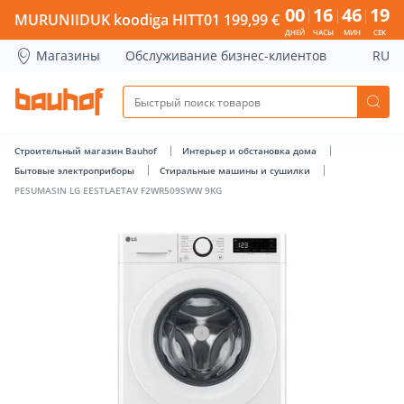
PESUMASIN LG EESTLAETAV F2WR509SWW 9KG - Bauhof has
00
16
46
18
MURUNIIDUK koodiga HITT01 199,99 €
ДНЕЙ
ЧАСЫ
МИН
СЕК
Магазины
Обслуживание бизнес-клиентов
RU
Строительный магазин Bauhof
Интерьер и обстановка дома
Бытовые электроприборы
Стиральные машины и сушилки
PESUMASIN LG EESTLAETAV F2WR509SWW 9KG