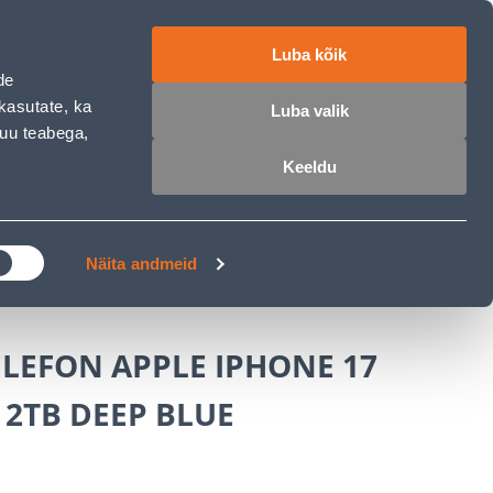
работе
ET
RU
EN
Luba kõik
de
Войти
Избранное
Корзина
kasutate, ka
Luba valik
muu teabega,
Keeldu
РОЧКА
КЛУБ МАСТЕРОВ
БЛОГИ
ильные телефоны и аксессуары
Näita andmeid
LEFON APPLE IPHONE 17
 2TB DEEP BLUE