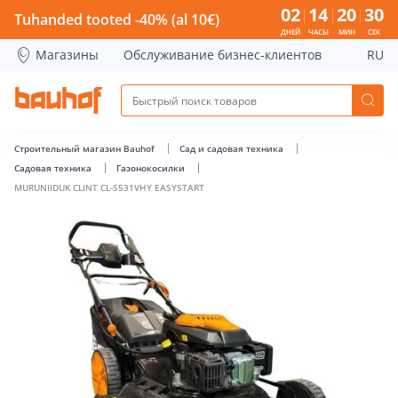
MURUNIIDUK CLINT CL-S531VHY EASYSTART - Bauhof has l
02
14
20
29
Tuhanded tooted -40% (al 10€)
ДНЕЙ
ЧАСЫ
МИН
СЕК
Магазины
Обслуживание бизнес-клиентов
RU
Строительный магазин Bauhof
Сад и садовая техника
Садовая техника
Газонокосилки
MURUNIIDUK CLINT CL-S531VHY EASYSTART