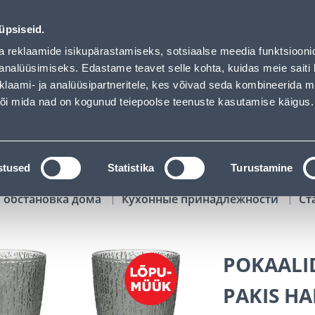
oaded
01
22
29
06
Tuhanded tooted -40% (al 10€)
ДНЕЙ
ЧАСЫ
МИН
СЕК
üpsiseid.
Обслуживание частных клиентов
Услуги
Предложения о 
a reklaamide isikupärastamiseks, sotsiaalse meedia funktsiooni
analüüsimiseks. Edastame teavet selle kohta, kuidas meie saiti 
klaami- ja analüüsipartneritele, kes võivad seda kombineerida 
ПОИСК
 või mida nad on kogunud teiepoolse teenuste kasutamise käigus.
АТАЛОГИ
АРЕНДА ИНСТРУМЕНТОВ
РАСС
stused
Statistika
Turustamine
 обстановка дома
Кухонные принадлежности
Ст
POKAALI
PAKIS HA