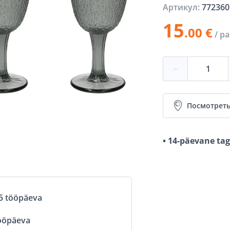
Артикул:
772360
15
.00 €
/ p
−
Посмотреть
• 14-päevane ta
5 tööpäeva
ööpäeva