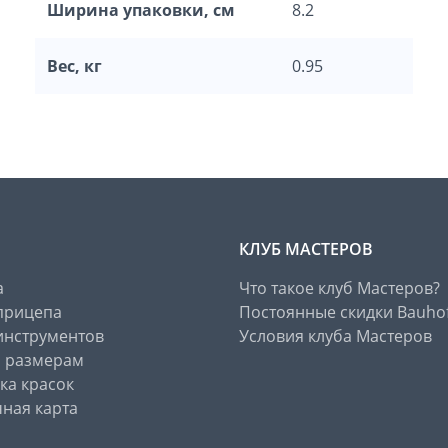
Ширина упаковки, см
8.2
Вес, кг
0.95
КЛУБ МАСТЕРОВ
а
Что такое клуб Мастеров?
прицепа
Постоянные скидки Bauho
инструментов
Условия клуба Мастеров
о размерам
ка красок
ная карта