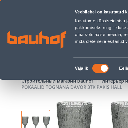
POKAALID TOGNANA DAVOR 3TK PAKIS HALL - Bauhof has l
Veebilehel on kasutatud k
Магазины
Обслуживание бизнес-клиентов
Kasutame küpsiseid sisu j
pakkumiseks ning liikluse 
oma sotsiaalse meedia, re
mida olete neile esitanud
ТОВАРЫ
АКЦИИ
К
Nõusoleku
Vajalik
Eeli
valik
Строительный магазин Bauhof
Интерьер и
POKAALID TOGNANA DAVOR 3TK PAKIS HALL