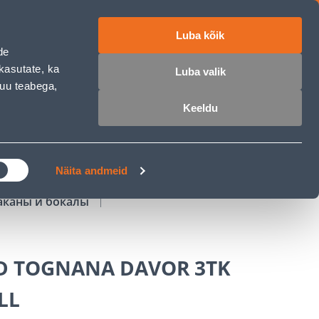
Luba kõik
работе
ET
RU
EN
de
kasutate, ka
Luba valik
muu teabega,
Войти
Избранное
Корзина
Keeldu
РОЧКА
КЛУБ МАСТЕРОВ
БЛОГИ
Näita andmeid
аканы и бокалы
D TOGNANA DAVOR 3TK
LL